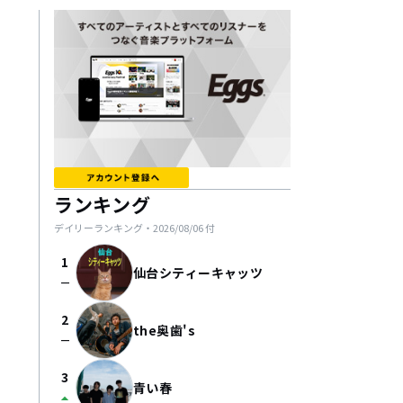
ランキング
デイリーランキング・
2026/08/06
付
1
仙台シティーキャッツ
check_indeterminate_small
2
the奥歯's
check_indeterminate_small
3
青い春
arrow_drop_up