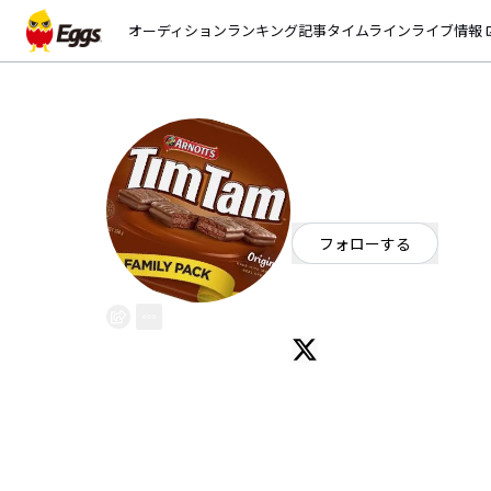
オーディション
ランキング
記事
タイムライン
ライブ情報
open_
TimTam
EggsID：
TimTam2019
2
フォロワー
フォローする
神奈川県
ロック
東京と横浜に住むメンバーでロッ