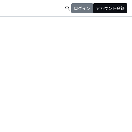
search
ログイン
アカウント登録
けど勢いで…怪我しない程度に、楽しみたい、騒ぎたい。