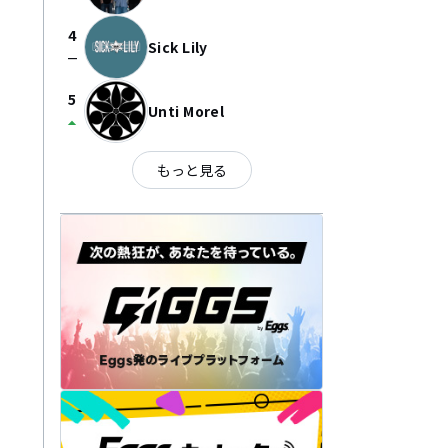
4
Sick Lily
check_indeterminate_small
5
Unti Morel
arrow_drop_up
もっと見る