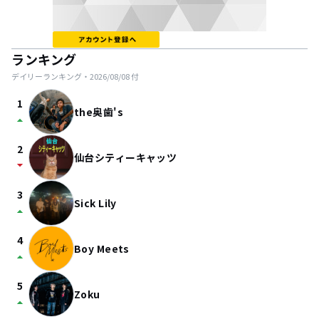
ランキング
デイリーランキング・
2026/08/08
付
1
the奥歯's
arrow_drop_up
2
仙台シティーキャッツ
arrow_drop_down
3
Sick Lily
arrow_drop_up
4
Boy Meets
arrow_drop_up
5
Zoku
arrow_drop_up