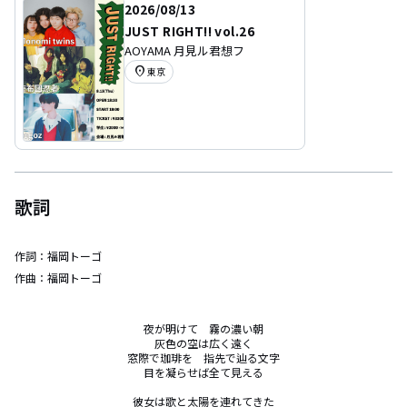
2026/08/13
JUST RIGHT!! vol.26
AOYAMA 月見ル君想フ
location_on
東京
歌詞
作詞：
福岡トーゴ
作曲：
福岡トーゴ
夜が明けて　霧の濃い朝

灰色の空は広く遠く

窓際で珈琲を　指先で辿る文字

目を凝らせば全て見える

彼女は歌と太陽を連れてきた
