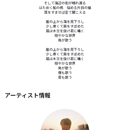
そして海辺の街が晴れ渡る

はためく船の帆　悩める片目の猫

耳をすませば全て聞こえる

崖の上から海を見下ろし

少し寒くて肩をすぼめた

風は木立を抜け君に囁く

穏やかな世界

鳥が歌う

崖の上から海を見下ろし

少し寒くて肩をすぼめた

風は木立を抜け君に囁く

穏やかな世界

鳥が歌う

僕も歌う

君も歌う
アーティスト情報