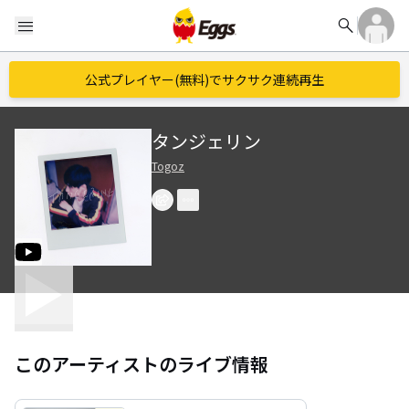
search
menu
公式プレイヤー(無料)でサクサク連続再生
タンジェリン
Togoz
このアーティストのライブ情報