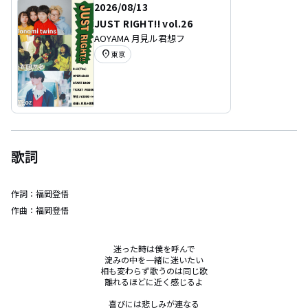
2026/08/13
JUST RIGHT!! vol.26
AOYAMA 月見ル君想フ
location_on
東京
歌詞
作詞：
福岡登悟
作曲：
福岡登悟
迷った時は僕を呼んで

淀みの中を一緒に迷いたい

相も変わらず歌うのは同じ歌

離れるほどに近く感じるよ

喜びには悲しみが連なる
