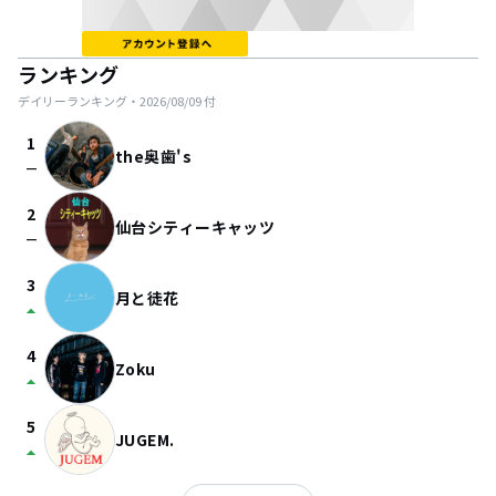
ランキング
デイリーランキング・
2026/08/09
付
1
the奥歯's
check_indeterminate_small
2
仙台シティーキャッツ
check_indeterminate_small
3
月と徒花
arrow_drop_up
4
Zoku
arrow_drop_up
5
JUGEM.
arrow_drop_up