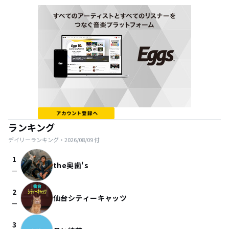
ランキング
デイリーランキング・
2026/08/09
付
1
the奥歯's
check_indeterminate_small
2
仙台シティーキャッツ
check_indeterminate_small
3