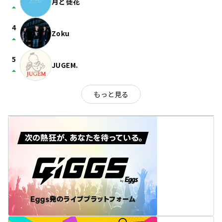
月と徒花
arrow_drop_up
4
Zoku
arrow_drop_up
5
JUGEM.
arrow_drop_up
もっと見る