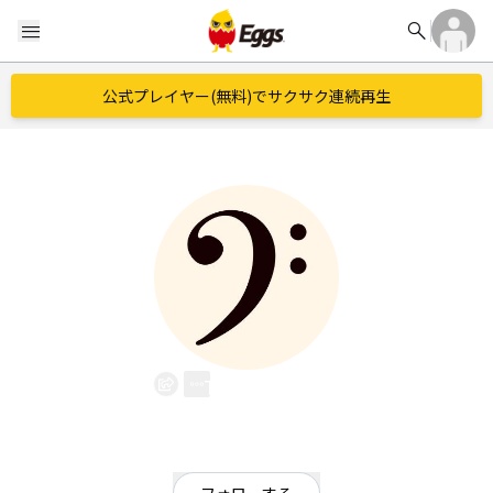
search
menu
公式プレイヤー(無料)でサクサク連続再生
Tomomo
EggsID：
Tomomo52642729
0
フォロワー