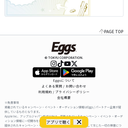
PAGE TOP
© TOKYU CORPORATION.
Eggsについて
よくある質問 / お問い合わせ
利用規約 / プライバシーポリシー
会社概要
※免責事項
掲載されているキャンペーン・イベント・オーディション情報はEggs / パートナー企業が提
供しているものとなります。
Apple Inc、アップルジャパン株式会社は、掲載されているキャンペーン・イベント・オーデ
ィション情報に一切関与をしておりません。
アプリで聴く
提供されたキャンペーン・イベント・オーディション情報を利用して生じた一切の障害につ