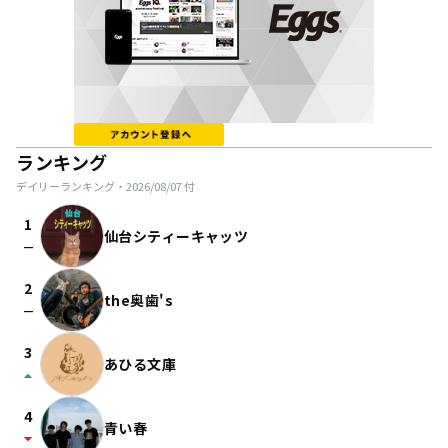
ランキング
デイリーランキング・
2026/08/07
付
1
仙台シティーキャッツ
check_indeterminate_small
2
the奥歯's
check_indeterminate_small
3
あひる文庫
arrow_drop_up
4
青い春
arrow_drop_down