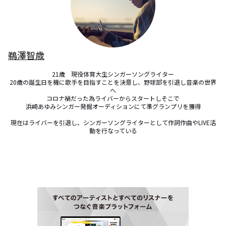
鵜澤智歳
21歳　現役体育大生シンガーソングライター

20歳の誕生日を機に歌手を目指すことを決意し、野球部を引退し音楽の世界
へ

コロナ禍だった為ライバーからスタートしそこで

浜崎あゆみシンガー発掘オーディションにて準グランプリを獲得

現在はライバーを引退し、シンガーソングライターとして作詞作曲やLIVE活
動を行なっている