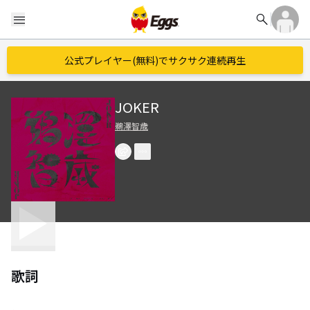
search
menu
公式プレイヤー(無料)でサクサク連続再生
JOKER
鵜澤智歳
歌詞