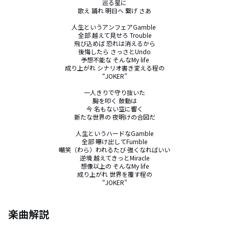
巡る星に

歌え 踊れ 明日へ 繋げ さあ

人生というアンフェアGamble	

全部 越えて見せろ Trouble

飛び込めば 恐れは消えるから

後悔したら さっさとUndo

予想不能な そんなMy life

成り上がれ シナリオ書き変える程の

“JOKER”

一人きりで守り抜いた

胸を叩く 鼓動は

今 名もない空に響く

新たな世界の 夜明けの合図だ

人生というハードなGamble

全部 曝け出してFumble

嘲笑（わら）われるたび 強くなればいい

逆境 越えてきっとMiracle

想像以上の そんなMy life

成り上がれ 世界を覆す程の

“JOKER”
楽曲解説