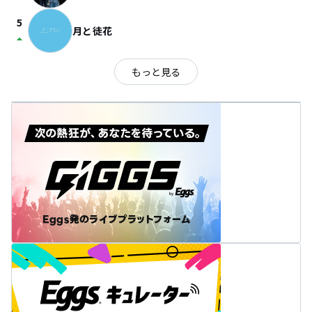
5
月と徒花
arrow_drop_up
もっと見る