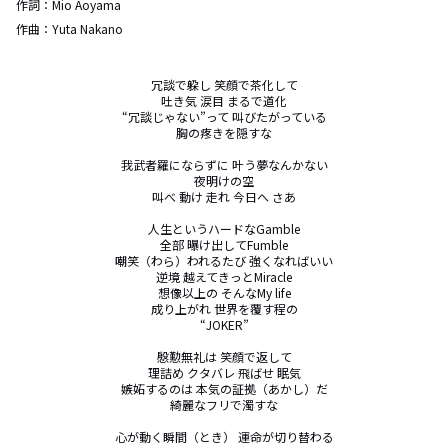
作詞：
Mio Aoyama
作曲：
Yuta Nakano
冗談で躱し 笑顔で茶化して

吐き気 涙目 まるで道化

“冗談じゃない”って 叫びたがっている

胸の疼きを隠すな

我武者羅にならずに 叶う夢なんかない

夜明けの空

叫べ 動け 走れ 今日へ さあ

人生というハードなGamble

全部 曝け出してFumble

嘲笑（わら）われるたび 強くなればいい

逆境 越えてきっとMiracle

想像以上の そんなMy life

成り上がれ 世界を覆す程の

“JOKER”

慇懃無礼は 笑顔で返して

理詰め クタバレ 飛ばせ 眠気

嫉妬するのは 本気の証拠（あかし）だ

綺麗なフリで濁すな

心が動く瞬間（とき） 運命が切り替わる
