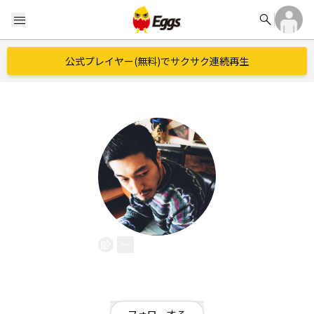
search
menu
公式プレイヤー(無料)でサクサク連続再生
Voli
EggsID：
Voli
10
フォロワー