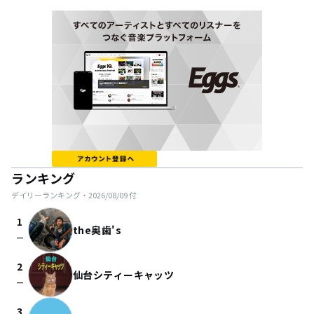
ランキング
デイリーランキング・
2026/08/09
付
1
the奥歯's
check_indeterminate_small
2
仙台シティーキャッツ
check_indeterminate_small
3