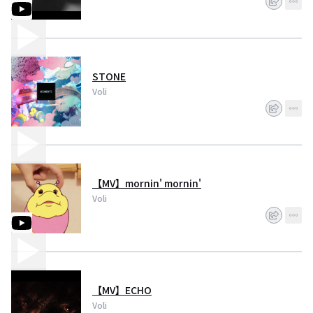
STONE
Voli
【MV】mornin' mornin'
Voli
【MV】ECHO
Voli