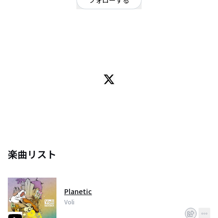
フォローする
東京都
シンガーソングライター
/
ヒップホップ・ラップ
OFFICIAL WEBSITE
東京を拠点に活動するアーティスト鶴堀貴之(つるぼりたかゆき)によるソロプ
ロジェクト。イギリスにてアニメーションを作りながら作曲を始める。帰国
後、路上からはじまり、ライブハウス、ライブバー、カフェやレストランな
どで弾き語りのスタイルで演奏を続ける。音楽と自作のアニメーションを融
合させたパフォーマンスもする。2017年5月原宿LUCKANDにて個展を開催。
BSフジ「be ポンキッキーズ」にて音楽パペット劇「ボリオ」のレギュラー放
送やEテレ「Q 〜こどものための哲学〜」にて作曲・歌を担当する。
2018年1月、ソロプロジェクトVoliを開始。
過去4度に渡り台湾にてライブツアーを敢行。
2018年10月には香港でもスリーデイズで公演を成功させるなど活躍の場を広
げている。1stFullAlbum『FRAGMENTS』を2018年6月リリース。
同年12月にはアゲハスプリングス新レーベル、agehasprings Tracksより
楽曲リスト
Digital EP『MOMENTS』をリリース。Apple music『今週のNEW ARTIST』に
選出。
自身のスタジオで音楽、アニメーション、イラストレーションなど作り生業
としている。
Planetic
弾き語りで培った歌を軸にエレクトロやブラックミュージック、アンビエン
トなど様々な要素を取り入れる。
Voli
レトロフーチャーな世界を描くシンガー・ソングアニメーター。