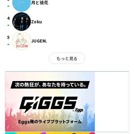
月と徒花
arrow_drop_up
4
Zoku
arrow_drop_up
5
JUGEM.
arrow_drop_up
もっと見る