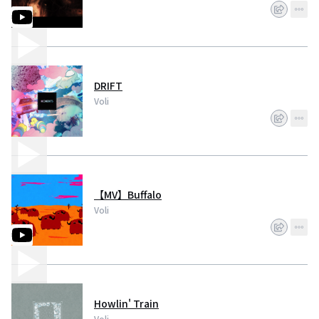
DRIFT
Voli
【MV】Buffalo
Voli
Howlin' Train
Voli