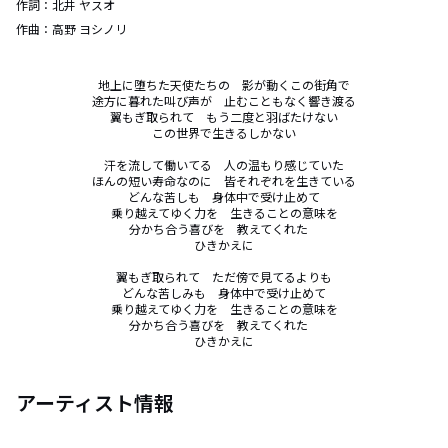
作詞：
北井 ヤスオ
作曲：
高野 ヨシノリ
地上に堕ちた天使たちの　影が動くこの街角で

途方に暮れた叫び声が　止むこともなく響き渡る

翼もぎ取られて　もう二度と羽ばたけない

この世界で生きるしかない

汗を流して働いてる　人の温もり感じていた

ほんの短い寿命なのに　皆それぞれを生きている

どんな苦しも　身体中で受け止めて

乗り越えてゆく力を　生きることの意味を

分かち合う喜びを　教えてくれた　

ひきかえに

翼もぎ取られて　ただ傍で見てるよりも

どんな苦しみも　身体中で受け止めて

乗り越えてゆく力を　生きることの意味を

分かち合う喜びを　教えてくれた　

ひきかえに
アーティスト情報