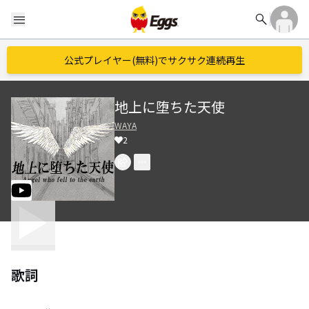
search
menu
公式プレイヤー(無料)でサクサク連続再生
地上に堕ちた天使
WAYA
2
歌詞