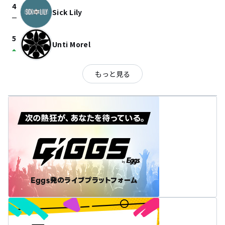
4
Sick Lily
check_indeterminate_small
5
Unti Morel
arrow_drop_up
もっと見る