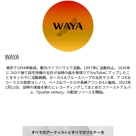
WAYA
東京で1994年結成。都内ライブハウスで活動。1997年に活動休止。2020年
にコロナ禍で自宅待機の北井が当時の曲を弾語りでYouTubeにアップしたこ
とをキッカケに活動再開。ボーカル&ブルースハープの北井ヤスオ、アコギ&
コーラスの高野ヨシノリ、ベース&パーカスの長嶋アツシの3人編成。2023年
1月11日、当時の楽曲を新たにレコーディングしてまとめたファーストアルバ
ム「Quarter century」の配信リリースを開始。