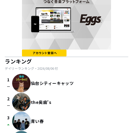
ランキング
デイリーランキング・
2026/08/06
付
1
仙台シティーキャッツ
check_indeterminate_small
2
the奥歯's
check_indeterminate_small
3
青い春
arrow_drop_up