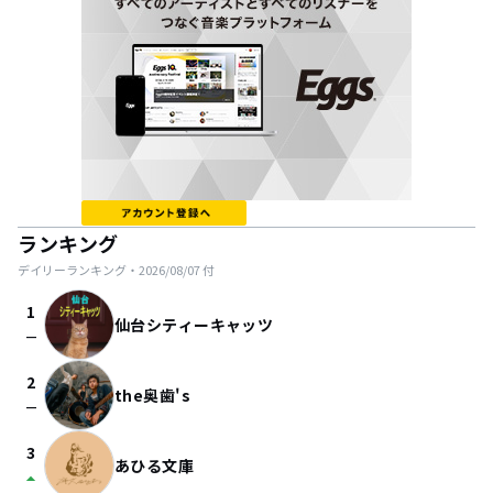
ランキング
デイリーランキング・
2026/08/07
付
1
仙台シティーキャッツ
check_indeterminate_small
2
the奥歯's
check_indeterminate_small
3
あひる文庫
arrow_drop_up