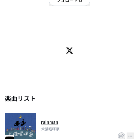
フォローする
東京都
ロック
/
ポップ
OFFICIAL WEBSITE
「わんにゃんけんかさい」 高校の同級生で組んでるアラサーバンド
犬派猫派で日々喧嘩していますが愛と日常を優しく歌います
楽曲リスト
rainman
犬猫喧嘩祭