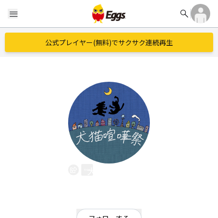
search
menu
公式プレイヤー(無料)でサクサク連続再生
犬猫喧嘩祭
EggsID：
WNFF696
0
フォロワー