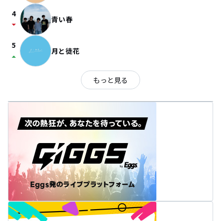
4
青い春
arrow_drop_down
5
月と徒花
arrow_drop_up
もっと見る