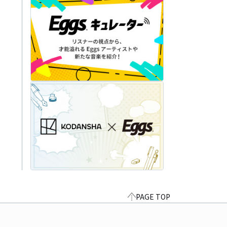
PAGE TOP