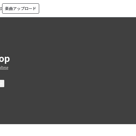
楽曲アップロード
in_new
op
ltese