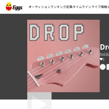
オーディション
ランキング
記事
タイムライン
ライブ情報
open_
Dr
Red Ma
2