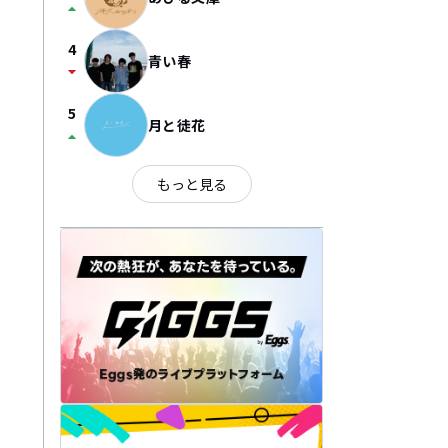
arrow_drop_up
4
青い春
arrow_drop_down
5
月と徒花
arrow_drop_up
もっと見る