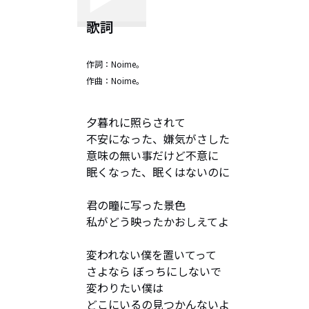
歌詞
作詞：
Noime。
作曲：
Noime。
夕暮れに照らされて

不安になった、嫌気がさした

意味の無い事だけど不意に

眠くなった、眠くはないのに

君の瞳に写った景色

私がどう映ったかおしえてよ

変われない僕を置いてって

さよなら ぼっちにしないで

変わりたい僕は

どこにいるの見つかんないよ
