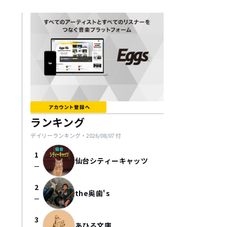
ランキング
デイリーランキング・
2026/08/07
付
1
仙台シティーキャッツ
check_indeterminate_small
2
the奥歯's
check_indeterminate_small
3
あひる文庫