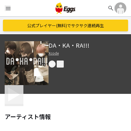
search
menu
公式プレイヤー(無料)でサクサク連続再生
DA・KA・RA!!!
Xcode
アーティスト情報