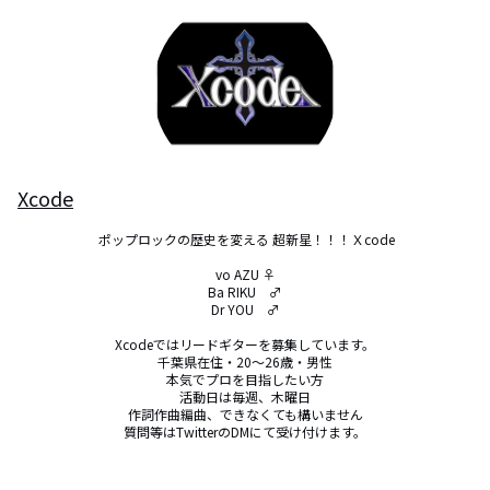
Xcode
 ポップロックの歴史を変える 超新星！！！Ｘcode

vo AZU ♀

Ba RIKU　♂

Dr YOU　♂

Xcodeではリードギターを募集しています。

千葉県在住・20～26歳・男性

本気でプロを目指したい方

活動日は毎週、木曜日

作詞作曲編曲、できなくても構いません

質問等はTwitterのDMにて受け付けます。
