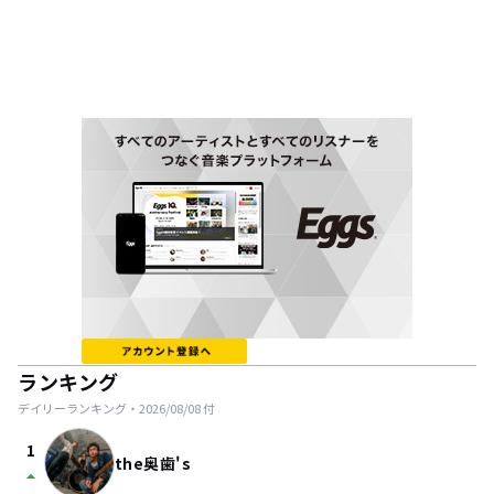
ランキング
デイリーランキング・
2026/08/08
付
1
the奥歯's
arrow_drop_up