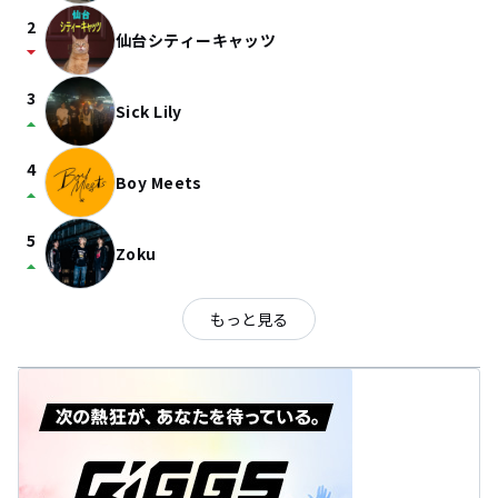
2
仙台シティーキャッツ
arrow_drop_down
3
Sick Lily
arrow_drop_up
4
Boy Meets
arrow_drop_up
5
Zoku
arrow_drop_up
もっと見る