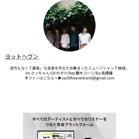
ヨットヘヴン
途方もなくて最高」な音楽を作るため集まったミュージシャンで結成。

Vo:さっちゃん/Gt:のすけ/Key:藤木コージ/Ba:高橋鐘 

オファーはこちらへ▶︎yachtheavenband@gmail.com