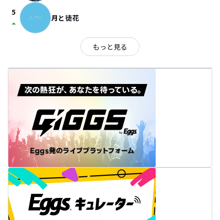
5
月と徒花
arrow_drop_up
もっと見る