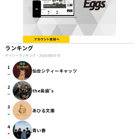
ランキング
デイリーランキング・
2026/08/07
付
1
仙台シティーキャッツ
check_indeterminate_small
2
the奥歯's
check_indeterminate_small
3
あひる文庫
arrow_drop_up
4
青い春
arrow_drop_down