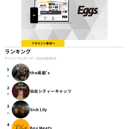
ランキング
デイリーランキング・
2026/08/08
付
1
the奥歯's
arrow_drop_up
2
仙台シティーキャッツ
arrow_drop_down
3
Sick Lily
arrow_drop_up
4
Boy Meets