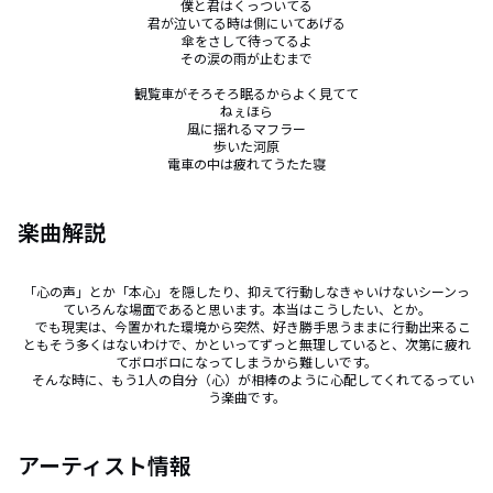
僕と君はくっついてる

君が泣いてる時は側にいてあげる

傘をさして待ってるよ

その涙の雨が止むまで

観覧車がそろそろ眠るからよく見てて

ねぇほら

風に揺れるマフラー

歩いた河原

電車の中は疲れてうたた寝
楽曲解説
「心の声」とか「本心」を隠したり、抑えて行動しなきゃいけないシーンっ
ていろんな場面であると思います。本当はこうしたい、とか。

　でも現実は、今置かれた環境から突然、好き勝手思うままに行動出来るこ
ともそう多くはないわけで、かといってずっと無理していると、次第に疲れ
てボロボロになってしまうから難しいです。

　そんな時に、もう1人の自分（心）が相棒のように心配してくれてるってい
う楽曲です。
アーティスト情報