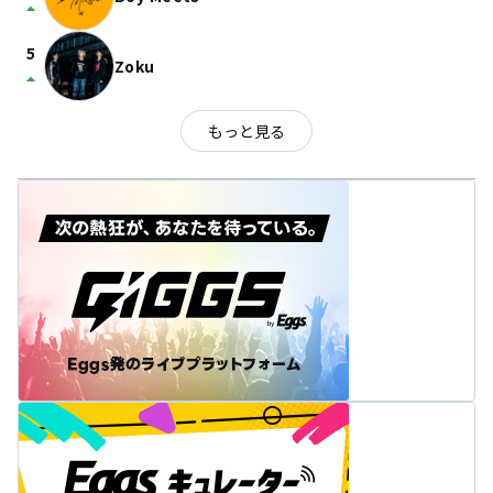
arrow_drop_up
5
Zoku
arrow_drop_up
もっと見る