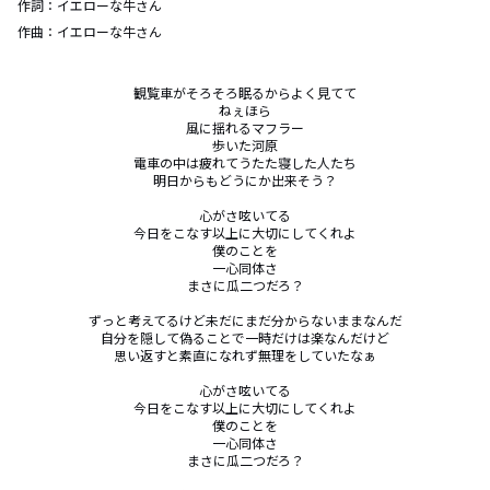
作詞：
イエローな牛さん
作曲：
イエローな牛さん
観覧車がそろそろ眠るからよく見てて

ねぇほら

風に揺れるマフラー

歩いた河原

電車の中は疲れてうたた寝した人たち

明日からもどうにか出来そう？

心がさ呟いてる

今日をこなす以上に大切にしてくれよ

僕のことを

一心同体さ

まさに瓜二つだろ？

ずっと考えてるけど未だにまだ分からないままなんだ

自分を隠して偽ることで一時だけは楽なんだけど

思い返すと素直になれず無理をしていたなぁ

心がさ呟いてる

今日をこなす以上に大切にしてくれよ

僕のことを

一心同体さ

まさに瓜二つだろ？
