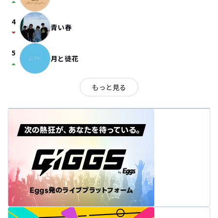
arrow_drop_up
4
青い春
arrow_drop_down
5
月と徒花
arrow_drop_up
もっと見る