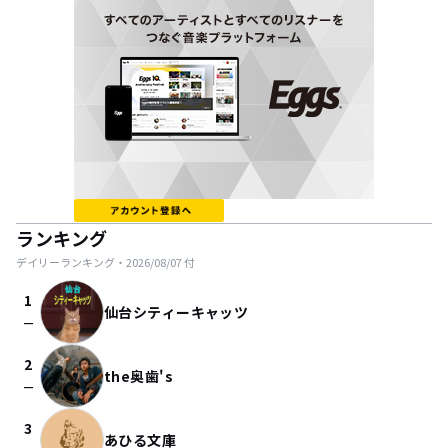
ランキング
デイリーランキング・
2026/08/07
付
1
仙台シティーキャッツ
check_indeterminate_small
2
the奥歯's
check_indeterminate_small
3
あひる文庫