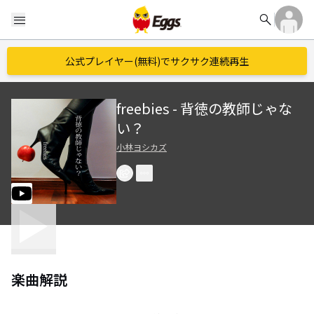
search
menu
公式プレイヤー(無料)でサクサク連続再生
freebies - 背徳の教師じゃな
い？
小林ヨシカズ
楽曲解説