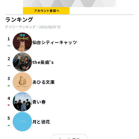
ランキング
デイリーランキング・
2026/08/07
付
1
仙台シティーキャッツ
check_indeterminate_small
2
the奥歯's
check_indeterminate_small
3
あひる文庫
arrow_drop_up
4
青い春
arrow_drop_down
5
月と徒花
arrow_drop_up