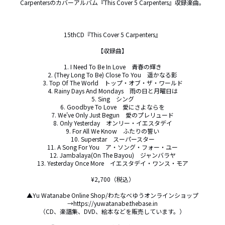
Carpentersのカバーアルバム『This Cover 5 Carpenters』収録楽曲。

15thCD『This Cover 5 Carpenters』

【収録曲】

1. I Need To Be In Love　青春の輝き

2. (They Long To Be) Close To You　遥かなる影

3. Top Of The World　トップ・オブ・ザ・ワールド

4. Rainy Days And Mondays　雨の日と月曜日は

5. Sing　シング

6. Goodbye To Love　愛にさよならを

7. We've Only Just Begun　愛のプレリュード

8. Only Yesterday　オンリー・イエスタデイ

9. For All We Know　ふたりの誓い

10. Superstar　スーパースター

11. A Song For You　ア・ソング・フォー・ユー

12. Jambalaya(On The Bayou)　ジャンバラヤ

13. Yesterday Once More　イエスタデイ・ワンス・モア

¥2,700（税込）

▲Yu Watanabe Online Shop/わたなべゆうオンラインショップ
→https://yuwatanabe.thebase.in

（CD、楽譜集、DVD、絵本などを販売しています。）
