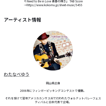
『I Need to Be in Love 青春の輝き』 TAB Score 
→https://www.kokomu.jp/sheet-music/5455
アーティスト情報
わたなべゆう
岡山県出身

2006年にフィンガーピッキングコンテストで優勝。

それを受けて翌年アメリカカンサス州で行われたウォルナットバレーフェス
ティバルに日本代表で出場。
