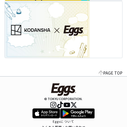
PAGE TOP
© TOKYU CORPORATION.
Eggsについて