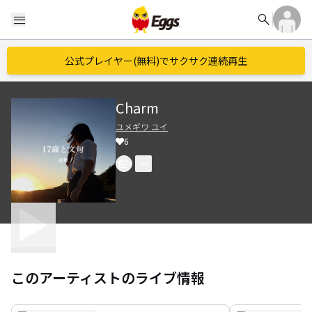
search
menu
公式プレイヤー(無料)でサクサク連続再生
Charm
ユメギワ ユイ
6
このアーティストのライブ情報