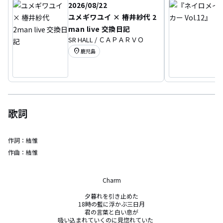
2026/08/22
ユメギワユイ × 椿井紗代 2
man live 交換日記
SR HALL / ＣＡＰＡＲＶＯ
location_on
鹿児島
歌詞
作詞：
結惟
作曲：
結惟
Charm

夕暮れを引き止めた

18時の藍に浮かぶ三日月

君の言葉と白い息が

吸い込まれていくのに見惚れていた　　
