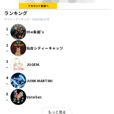
ランキング
デイリーランキング・
2026/08/10
付
1
the奥歯's
check_indeterminate_small
2
仙台シティーキャッツ
check_indeterminate_small
3
JUGEM.
arrow_drop_up
4
JUNK MARTINI
arrow_drop_up
5
Vatelier.
arrow_drop_up
もっと見る