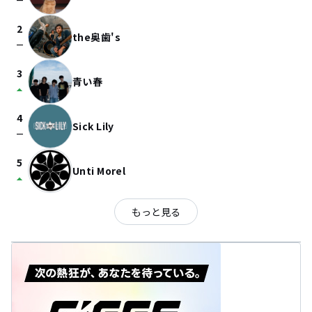
check_indeterminate_small
2
the奥歯's
check_indeterminate_small
3
青い春
arrow_drop_up
4
Sick Lily
check_indeterminate_small
5
Unti Morel
arrow_drop_up
もっと見る