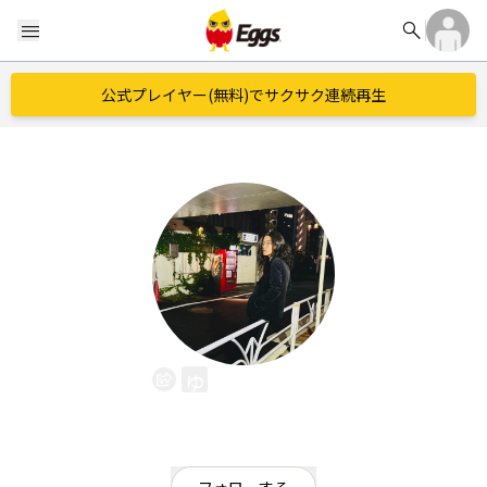
search
menu
公式プレイヤー(無料)でサクサク連続再生
ゆく足くる足
EggsID：
Yukuashikuruashi
0
フォロワー