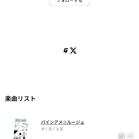
フォローする
東京都
オルタナティブ
/
ポップ
OFFICIAL WEBSITE
2025年9月4日に結成。 2026年5月29日に1st single「パインアメ☆ルージ
ュ」を配信リリース。東京でのライブを中心に活動している。 オルタナティ
ブなアプローチから、嗜好のポップスを作り上げる。
楽曲リスト
パインアメ☆ルージュ
ゆく足くる足