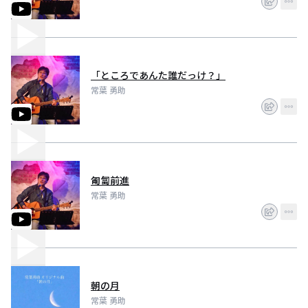
「ところであんた誰だっけ？」
常葉 勇助
匍匐前進
常葉 勇助
朝の月
常葉 勇助