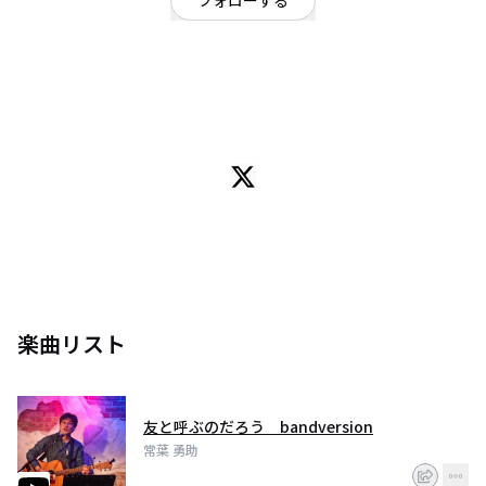
フォローする
神奈川県
ポップ
/
シンガーソングライター
OFFICIAL WEBSITE
日常を言の葉に込めて。 基本的には能天気な、酒と音楽が好きなノータリン
です。フォロー、いいね、コメント大歓迎です。 周りから少しずれた、遠回
りや寄り道の多い人生。その歌が今を悩む人の背中を押せるように。今の目
標はミュージションに引っ越す事です。
楽曲リスト
友と呼ぶのだろう bandversion
常葉 勇助