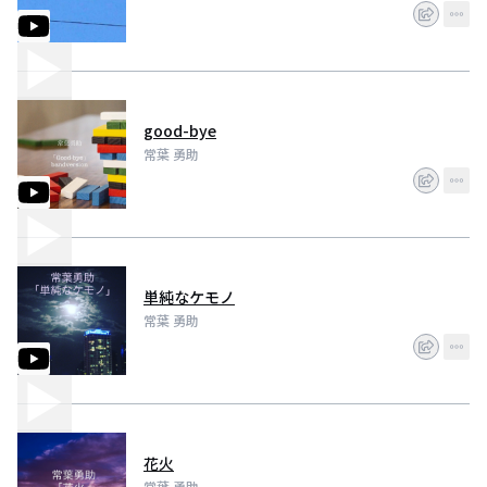
good-bye
常葉 勇助
単純なケモノ
常葉 勇助
花火
常葉 勇助