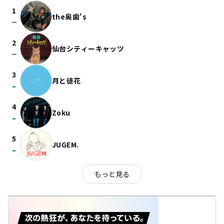
1
the奥歯's
check_indeterminate_small
2
仙台シティーキャッツ
check_indeterminate_small
3
月と徒花
arrow_drop_up
4
Zoku
arrow_drop_up
5
JUGEM.
arrow_drop_up
もっと見る