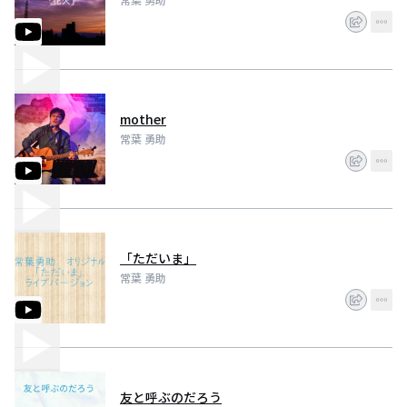
mother
常葉 勇助
「ただいま」
常葉 勇助
友と呼ぶのだろう