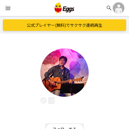
search
menu
公式プレイヤー(無料)でサクサク連続再生
常葉 勇助
EggsID：
YusukeTokiwa
4
フォロワー