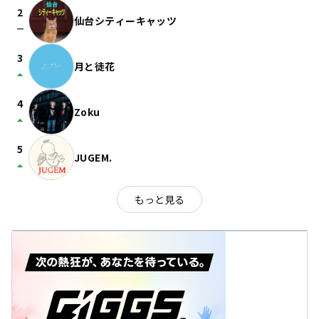
2
仙台シティーキャッツ
check_indeterminate_small
3
月と徒花
arrow_drop_up
4
Zoku
arrow_drop_up
5
JUGEM.
arrow_drop_up
もっと見る