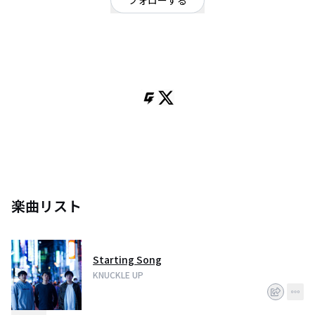
フォローする
愛知県
パンク・メロコア・ハードコア
/
ロック
2019年結成名古屋発KNUCKLE UP(ナックルアップ) Vo&Ba.ゆもん Vo&Gtた
まき Ds.しゅうやによるツインボーカルバンドです。YouTubeにてMVを公開
してますので是非ご覧ください
楽曲リスト
Starting Song
KNUCKLE UP