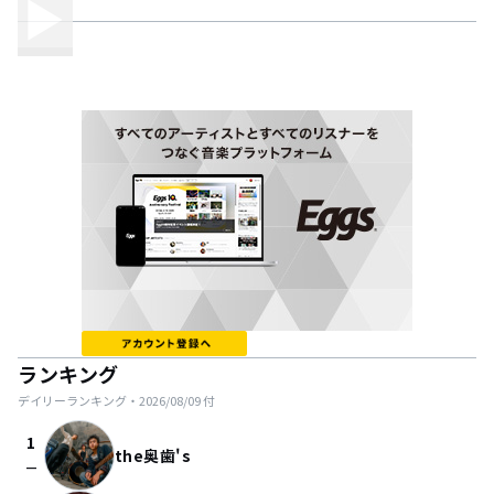
ランキング
デイリーランキング・
2026/08/09
付
1
the奥歯's
check_indeterminate_small