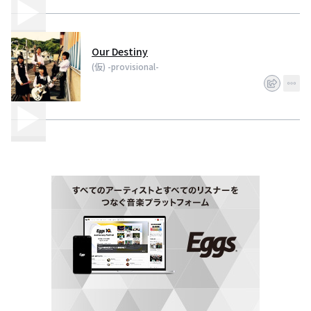
Our Destiny
(仮) -provisional-