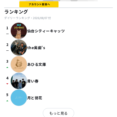
ランキング
デイリーランキング・
2026/08/07
付
1
仙台シティーキャッツ
check_indeterminate_small
2
the奥歯's
check_indeterminate_small
3
あひる文庫
arrow_drop_up
4
青い春
arrow_drop_down
5
月と徒花
arrow_drop_up
もっと見る