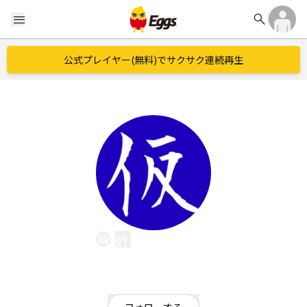
search
menu
公式プレイヤー(無料)でサクサク連続再生
(仮) -provisional-
EggsID：
___karikari___
8
フォロワー