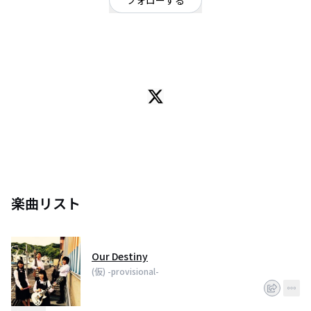
フォローする
高知県
オルタナティブ
土佐軽音 Gt.Vo.(@miu__04) Gt.(@mathtaka1528) Ba.HIGAKI Dr.
(@mashuroomart_Dr)
楽曲リスト
Our Destiny
(仮) -provisional-