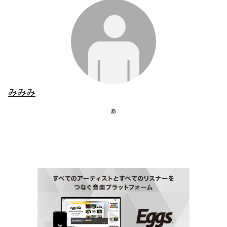
みみみ
あ