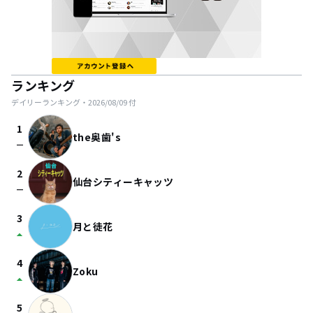
ランキング
デイリーランキング・
2026/08/09
付
1
the奥歯's
check_indeterminate_small
2
仙台シティーキャッツ
check_indeterminate_small
3
月と徒花
arrow_drop_up
4
Zoku
arrow_drop_up
5