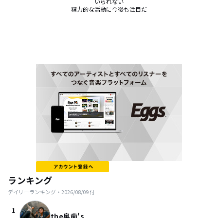
いられない

精力的な活動に今後も注目だ
ランキング
デイリーランキング・
2026/08/09
付
1
the奥歯's