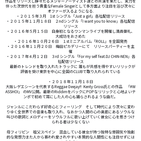
作品をリリースし錚々たるメジャーアーティスト達との共演を果たし、実力を
伴った次世代を担う貴重なFemale Singerとして多方面より注目を浴び次々に
オファーが入るようになる.

・２０１５年３月　1st シングル「Just a girl」各社配信リリース

・２０１５年１１月１８日　２ndシングル「I want you to know」各社配信
リリース

・２０１６年５月１５日　自身初となるワンマンライブを開催し満員御礼、
大成功をおさめた

・２０１６年１０月２６日　１stミニアルバム「ROLL」を全国発売

・２０１６年１１月２０日　梅田ピカデリーにて　リリースパーティーを主
催

・２０１７年４月１２日　３rd シングル「For my self feat.DJ CHIN-NEN」各
社配信リリース

　最新のトレンドを取り入れたトラックに 誰もが共感を得やすいリリックが
評価を受け東京を中心に全国のCLUBで取り入れられている

・２０１８年１１月１８日‬

大阪レゲエシーンを代表するReggae Deejay!!  Kenty Gross氏との作品　「#W
ASSHOI」 のMV公開。最新のRiddimをバックにPOPなリリックと心地よいテ
ンポで初めて耳にした人の心も踊らされるような曲だ。

ジャンルにこだわらず好奇心とフィーリング　そして時代により次々に変わ
りゆく全世界での音楽も取り入れ、なおかつ人間の心の奥底にあるソウルな
叫びの歌詞とメロディーをソウルフルに歌い上げていく彼女に心を惹きつけ
られる者は少なくない

母フィリピン　祖父スペイン　混血している彼女が持つ独特な雰囲気や独創
的な発想力また人から慕われ愛されやすい本質的な人間性にも注目せずには