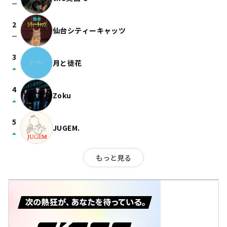
check_indeterminate_small
2
仙台シティーキャッツ
check_indeterminate_small
3
月と徒花
arrow_drop_up
4
Zoku
arrow_drop_up
5
JUGEM.
arrow_drop_up
もっと見る