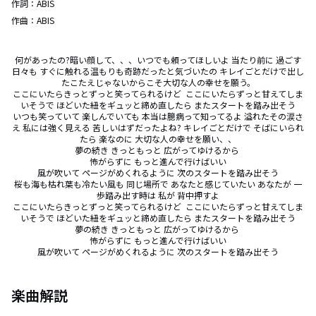
作詞：
ABIS
作曲：
ABIS
何があったの?暗い顔して、、、いつでも頼ってほしいよ 当たり前に 過ごす
日々も すぐに触れる温もりも奇跡だったと気づいたの キレイごとだけで出し
たこたえじゃないからこそ大切な人の幸せを願う。

ここにいたらきっとずっと笑ってられるけど  ここにいたらずっと甘えてしま
いそうで ほどいた紐をギュッと締め直したら またスタートを踏み出そう

いつも笑っていて 楽しんでいても 本当は臆病って知ってるよ 溢れたその涙さ
え 私には強く見える 苦しいはずだったよね? キレイごとだけで そばにいられ
たら 楽なのに 大切な人の幸せを願い、、

夢の続き きっともっと 広がってゆけるから 

怖がらずに もっと進んで行けばいい

風が吹いて ページがめくれるように 次のスタートを踏み出そう

桜も海も枯れ葉も冷たい風も 同じ場所で あなたと感じていたい あなたが 一
歩踏み出す時は 私が 背中押すよ

ここにいたらきっとずっと笑ってられるけど  ここにいたらずっと甘えてしま
いそうで ほどいた紐をギュッと締め直したら またスタートを踏み出そう

夢の続き きっともっと 広がってゆけるから 

怖がらずに もっと進んで行けばいい

風が吹いて ページがめくれるように 次のスタートを踏み出そう
楽曲解説