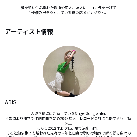
夢を追い住み慣れた場所や恋人、友人にサヨナラを告げて

1歩踏み出そうとしている時の応援ソングです。
アーティスト情報
ABIS
大阪を拠点に活動しているSinger Song writer. 

6歳頃より独学で作詞作曲を始め2008年大手レコード会社に合格するも活動
休止.

しかし2012年より無所属で活動再開。

すると幼少期より培われた元々の才能と自身の勢いの強さで瞬く間に数々の