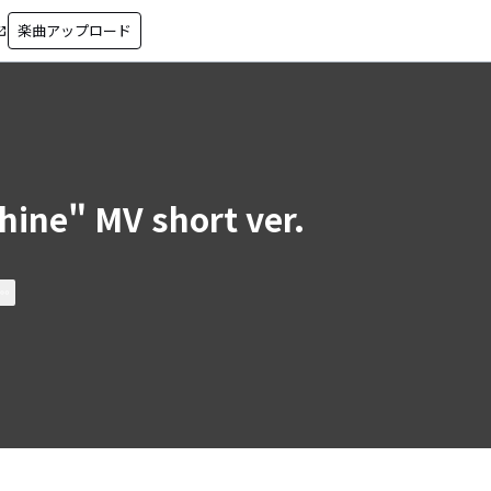
楽曲アップロード
in_new
hine" MV short ver.