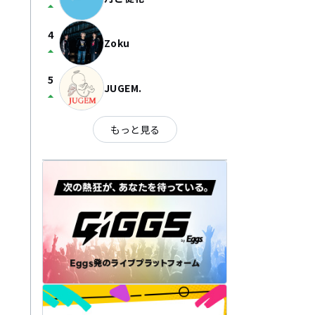
arrow_drop_up
4
Zoku
arrow_drop_up
5
JUGEM.
arrow_drop_up
もっと見る