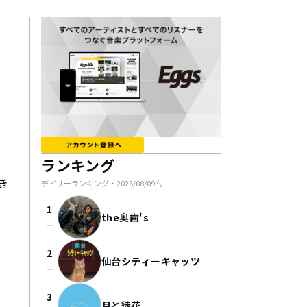
ランキング
き
デイリーランキング・
2026/08/09
付
1
the奥歯's
check_indeterminate_small
2
仙台シティーキャッツ
check_indeterminate_small
3
月と徒花