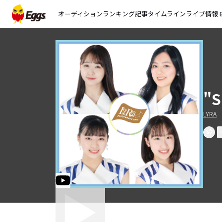
オーディション
ランキング
記事
タイムライン
ライブ情報
open_
"S
LYRA