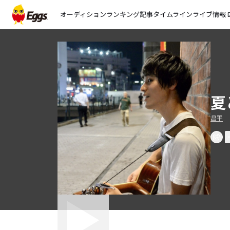
オーディション
ランキング
記事
タイムライン
ライブ情報
open_
夏
昌平