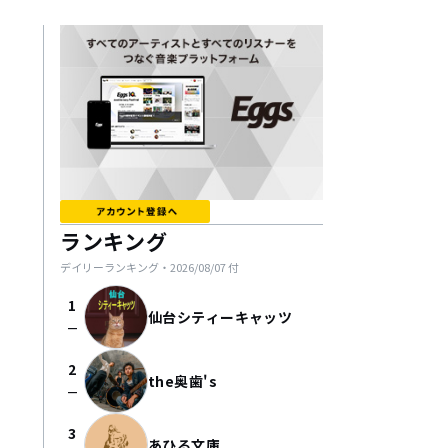
ランキング
デイリーランキング・
2026/08/07
付
1
仙台シティーキャッツ
check_indeterminate_small
2
the奥歯's
check_indeterminate_small
3
あひる文庫