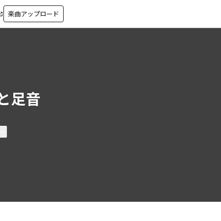
楽曲アップロード
in_new
と足音