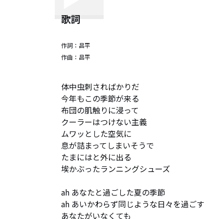
歌詞
作詞：
昌平
作曲：
昌平
体中虫刺さればかりだ

今年もこの季節が来る

布団の肌触りに浸って

クーラーはつけない主義

ムワッとした空気に

息が詰まってしまいそうで

たまにはと外に出る

埃かぶったランニングシューズ

ah あなたと過ごした夏の季節

ah あいかわらず同じような日々を過ごす

あなたがいなくても
