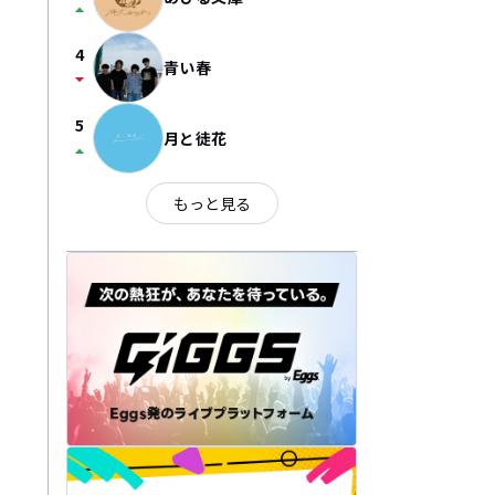
arrow_drop_up
4
青い春
arrow_drop_down
5
月と徒花
arrow_drop_up
もっと見る