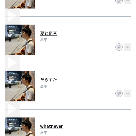
夏と足音
昌平
だらすた
昌平
whatnever
昌平