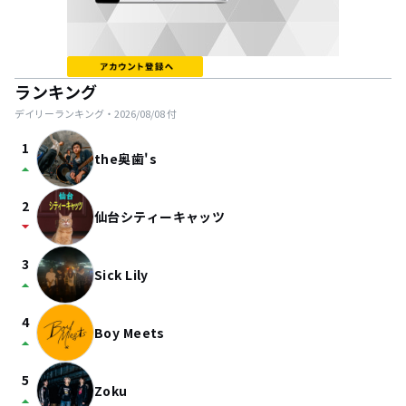
ランキング
デイリーランキング・
2026/08/08
付
1
the奥歯's
arrow_drop_up
2
仙台シティーキャッツ
arrow_drop_down
3
Sick Lily
arrow_drop_up
4
Boy Meets
arrow_drop_up
5
Zoku
arrow_drop_up