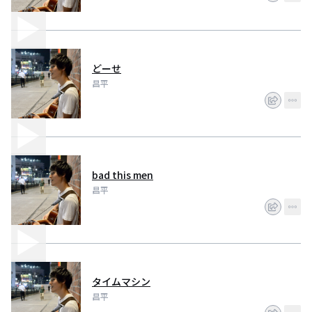
どーせ
昌平
bad this men
昌平
タイムマシン
昌平