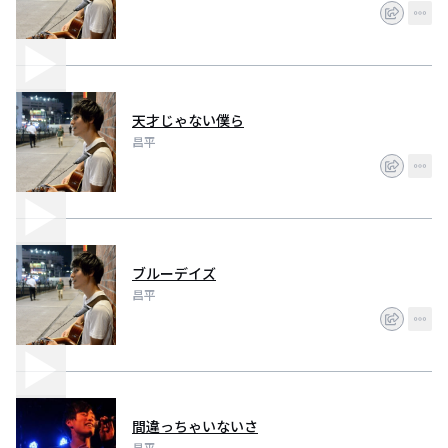
天才じゃない僕ら
昌平
ブルーデイズ
昌平
間違っちゃいないさ
昌平