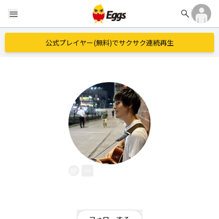
search
menu
公式プレイヤー(無料)でサクサク連続再生
昌平
EggsID：
ag00213
55
フォロワー