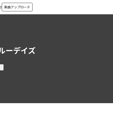
楽曲アップロード
in_new
ルーデイズ