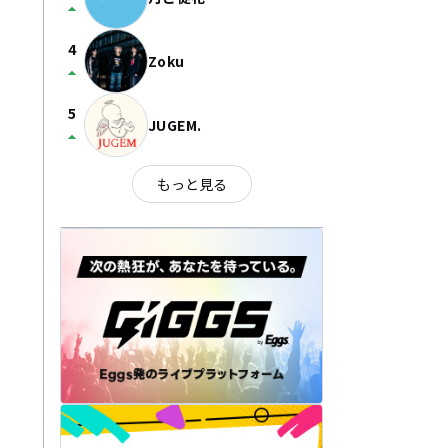
arrow_drop_up
4
Zoku
arrow_drop_up
5
JUGEM.
arrow_drop_up
もっと見る