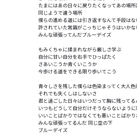
たまにはあの日々に戻りたくなってあの場所訪
同じようで違う場所

僕らの進める道には引き返すなんて手段はな
許されていた常識がこっちじゃそうはいかない
みんな頑張ってんだブルーデイズ

もみくちゃに揉まれながら厳しさ学ぶ

自分に甘い自分を右手でひっぱたく

さあいこうか青くいこうか

今歩ける道をできる限り歩いてこう

青々しさを残した僕らは色染まってく大人色染
それでも失くしはしないさ

君と過ごした日々はいつだって胸に残ってるん
いつもどうして自分だけそうならないように
いいことばかりではなくても悪いことばかり
みんな頑張ってるんだ 同じ空の下

ブルーデイズ