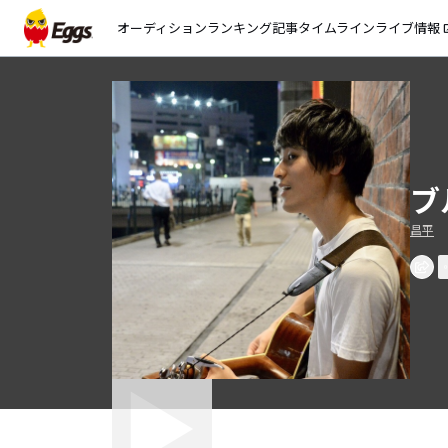
オーディション
ランキング
記事
タイムライン
ライブ情報
open_
ブ
昌平