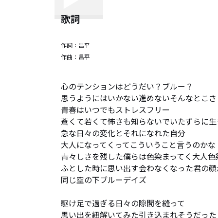
歌詞
作詞：
昌平
作曲：
昌平
心のテンションはどうだい？ブルー？

思うようにはいかない進めないそんなとこさ

青春はいつでもストレスフリー

蒼くて若くて怖さも知らないでいたずらに生き
急な日々の変化とそれになれた自分

大人になってくってこういうこと言うのかな

青々しさを残した僕らは色染まってく大人色染
ふとした時に思い出す会わなくなった君の顔
同じ空の下ブルーデイズ

駆け足で過ぎる日々の隙間を縫って

思い出を紐解いてみた引き込まれそうだった
