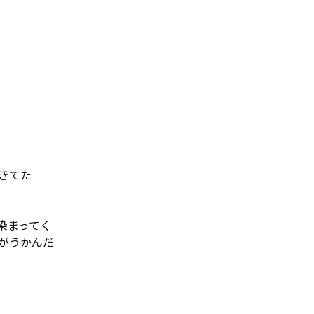
てた

まってく

がうかんだ
