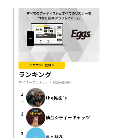
ランキング
デイリーランキング・
2026/08/09
付
1
the奥歯's
check_indeterminate_small
2
仙台シティーキャッツ
check_indeterminate_small
3
月と徒花