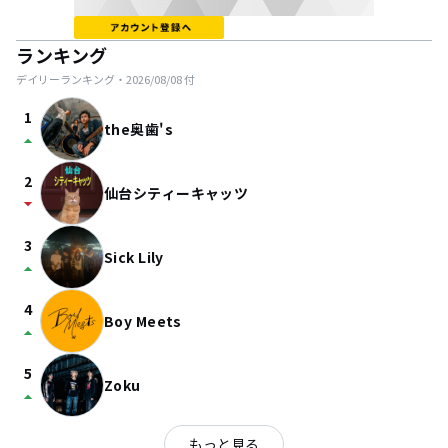
ランキング
デイリーランキング・
2026/08/08
付
1
the奥歯's
arrow_drop_up
2
仙台シティーキャッツ
arrow_drop_down
3
Sick Lily
arrow_drop_up
4
Boy Meets
arrow_drop_up
5
Zoku
arrow_drop_up
もっと見る