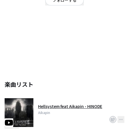
フォローする
北海道
ロック
/
パンク・メロコア・ハードコア
OFFICIAL WEBSITE
Notebook Records所属のHardcore Technoシンガー。
レーベルオーナーであるRoughSketchとフューチャリングした代表曲
「Grimm」と「Puppet Nightmare」のMUSIC VIDEOが大きな反響を呼び、今
なおYoutubeでは記録的な再生数を伸ばしている。
Aikapinソロ名義では、 1stアルバム「Envy」、2ndアルバム「JDM Freaks」
を発売。
イベントやライブにも精力的に出演しパワフルな歌声とダンスパフォーマン
スでフロアを盛り上げる。 音楽ゲームシーンにおいては、
KONAMI「beatmania IIDX」での「RoughSketch feat. Aikapin/ No tears」、
TAITO「グルーヴコースター」での「Aikapin / Comet」がそれぞれ収録され
楽曲リスト
ており、ゲームファンの間でも支持を集めている。
2016年には海外メインストリームレーベル「Hardcore Blasters」から初の日
本人ボーカルとしてHellsystemとのコラボ楽曲「Hinode」をリリースする快
挙を達成。
実力派ボーカリストとしてJapanese Hardcore Technoを牽引する一人であ
Hellsystem feat Aikapin - HINODE
る。
Aikapin