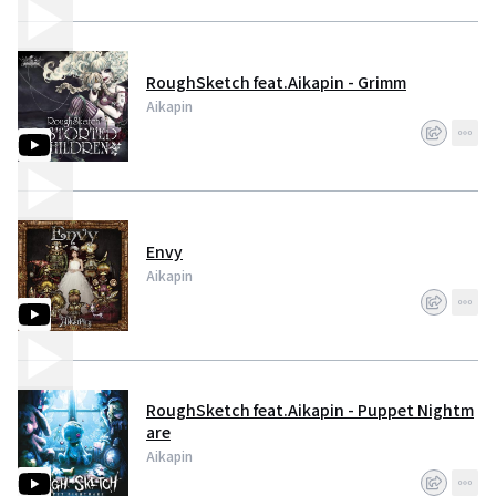
RoughSketch feat.Aikapin - Grimm
Aikapin
Envy
Aikapin
RoughSketch feat.Aikapin - Puppet Nightm
are
Aikapin