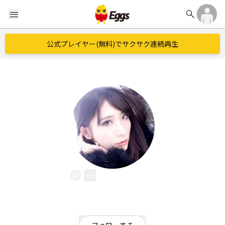
search
menu
公式プレイヤー(無料)でサクサク連続再生
Aikapin
EggsID：
aikapin
29
フォロワー