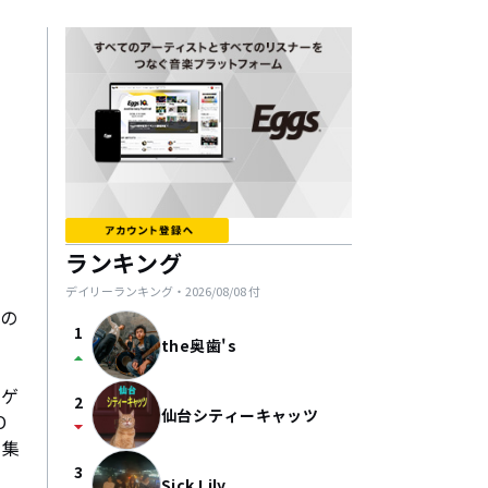
ランキング
デイリーランキング・
2026/08/08
付
」の
1
the奥歯's
arrow_drop_up
楽ゲ
2
仙台シティーキャッツ
O
arrow_drop_down
を集
3
Sick Lily