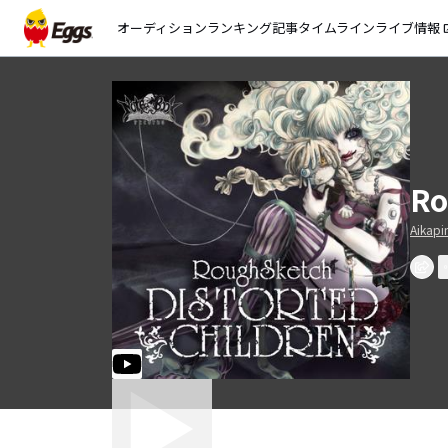
オーディション
ランキング
記事
タイムライン
ライブ情報
open_
Ro
Aikapi