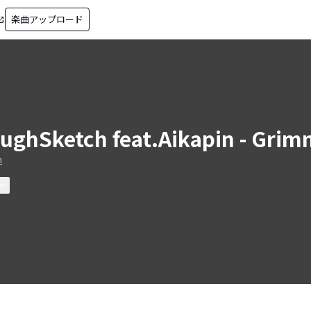
楽曲アップロード
in_new
ughSketch feat.Aikapin - Gri
n