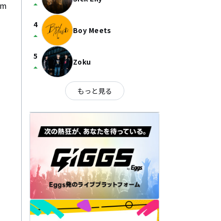
arrow_drop_up
4
Boy Meets
arrow_drop_up
5
Zoku
arrow_drop_up
もっと見る