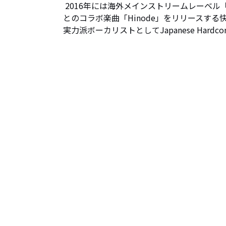
 2016年には海外メインストリームレーベル「Hardcore Blasters」から初の日本人ボーカルとしてHellsystem
とのコラボ楽曲「Hinode」をリリースする快
実力派ボーカリストとしてJapanese Hardco