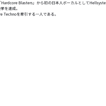
挙を達成。 

re Technoを牽引する一人である。 