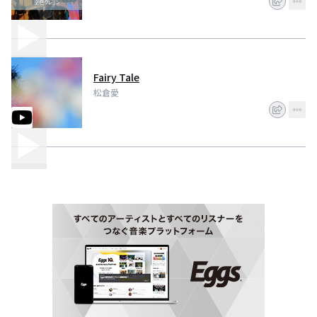
Fairy Tale
松倉愛