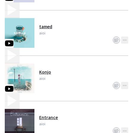
tamed
aioi
Konjo
aioi
Entrance
aioi