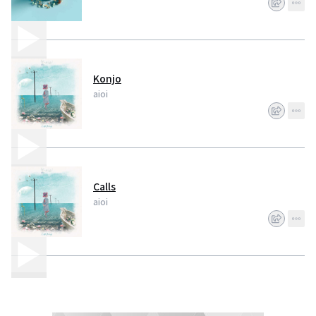
Konjo
aioi
Calls
aioi