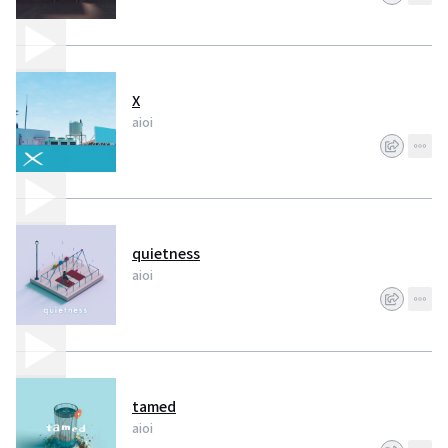
X
aioi
quietness
aioi
tamed
aioi