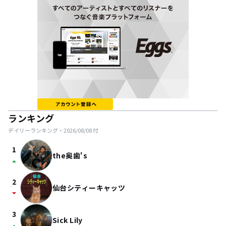
ランキング
デイリーランキング・
2026/08/08
付
1
the奥歯's
arrow_drop_up
2
仙台シティーキャッツ
arrow_drop_down
3
Sick Lily