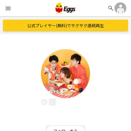
search
menu
公式プレイヤー(無料)でサクサク連続再生
aioi
EggsID：
aioi_info
37
フォロワー