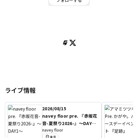
フォローする
東京都
ポップ
/
ロック
/
ピアノポップ
東京を中心に活動中のピアノポップバンド。
仕事に、趣味に、恋に忙しい社会人のためのポップミュージックをお届けし
ます。
キーボードボーカル：カンナン（兵庫出身）
ベース：ユウスケ（神奈川出身）
ドラム：アシダ（三重出身）
ライブ情報
2026/08/15
navey floor pre. 『赤坂花
音-夏祭り2026-』〜DAY
navey floor
1〜
location_on
東京