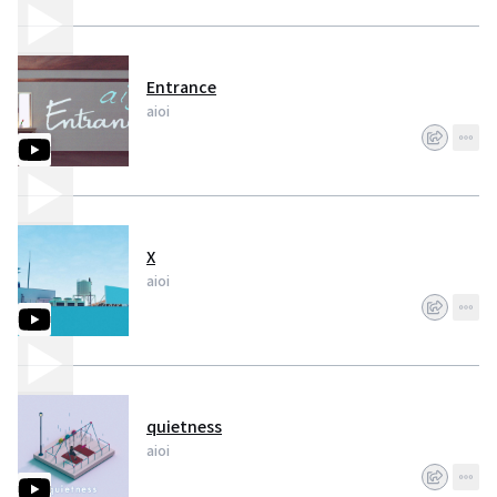
Entrance
aioi
X
aioi
quietness
aioi