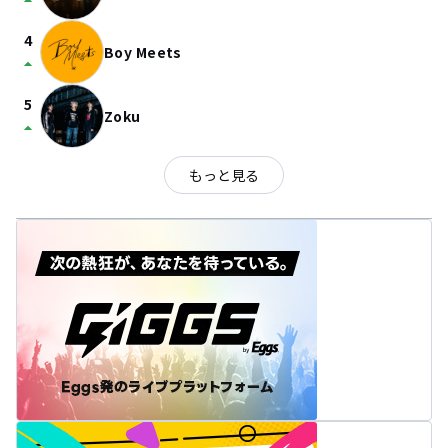
arrow_drop_up
4
Boy Meets
arrow_drop_up
5
Zoku
arrow_drop_up
もっと見る