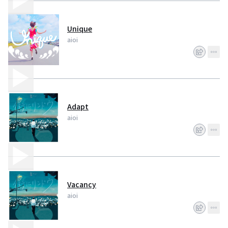
Unique
aioi
Adapt
aioi
Vacancy
aioi