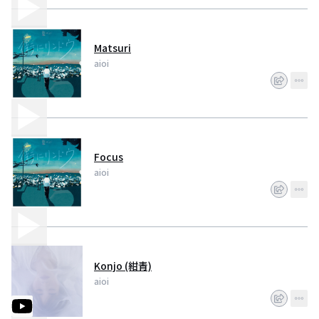
Matsuri
aioi
Focus
aioi
Konjo (紺青)
aioi