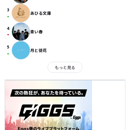
3
あひる文庫
arrow_drop_up
4
青い春
arrow_drop_down
5
月と徒花
arrow_drop_up
もっと見る