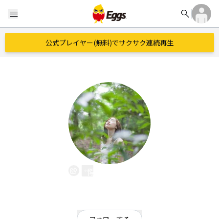
search
menu
公式プレイヤー(無料)でサクサク連続再生
陽原あかね
EggsID：
akanehara
11
フォロワー