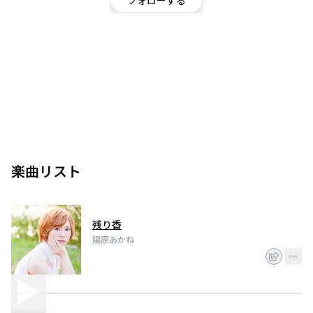
フォローする
福岡県
見た目とは変わって、天真爛漫な面も持ち合わせる陽原あかね。
たくさんの色を纏い、代わる代わる魅せる曲の表情に、きっと惹き付けられ
るだろう。
〜Live Information〜
11/14 エフサウンドカフェ＠大分
OP18:30 ST19:00
TICKET ¥1000(1drink survice)
11/15 杜フェスVol.91@大分
楽曲リスト
出番は11：00〜トップバッター
12/11 HOME@福岡
詳細後日
残り香
12/23 ＜主催ライヴ＞
陽原あかね
不思議な物語〜第２話〜
『クリスマス・キャロルな夜』
OP 19:30 ST 20:00
TICKET
¥2000+1drink order