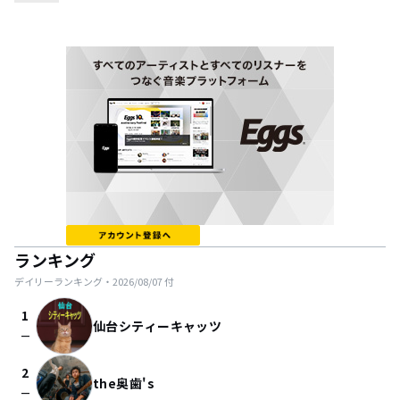
ランキング
デイリーランキング・
2026/08/07
付
1
仙台シティーキャッツ
check_indeterminate_small
2
the奥歯's
check_indeterminate_small