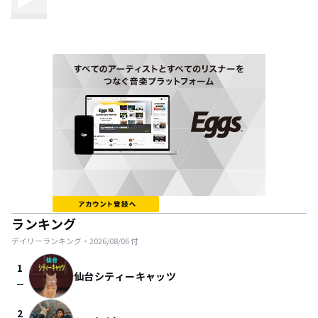
ランキング
デイリーランキング・
2026/08/06
付
1
仙台シティーキャッツ
check_indeterminate_small
2