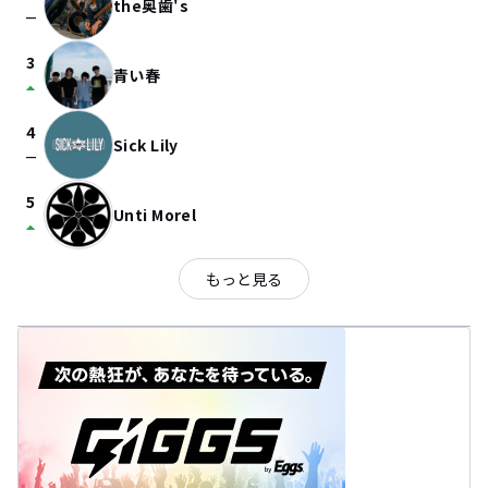
the奥歯's
check_indeterminate_small
3
青い春
arrow_drop_up
4
Sick Lily
check_indeterminate_small
5
Unti Morel
arrow_drop_up
もっと見る