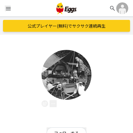
search
menu
公式プレイヤー(無料)でサクサク連続再生
AKTN
EggsID：
aktn19951988
1
フォロワー