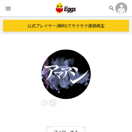
search
menu
公式プレイヤー(無料)でサクサク連続再生
アマアシ
EggsID：
amaashi_band_1
2
フォロワー