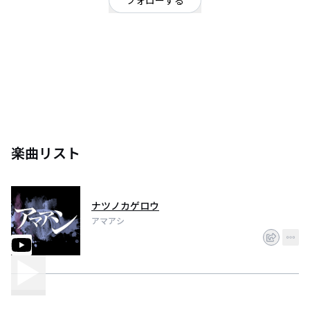
フォローする
【メンバー】 Gt.Vo 伊藤龍一郎@oryu315 Ba 石黒浩太郎@bunbun1496 Dr
横井亨@hi_ya_yacco Gt ヲカダ@wokd3031 待たぬ朝に
MV&rarr;https://t.co/rsE4GvEUMw
楽曲リスト
ナツノカゲロウ
アマアシ