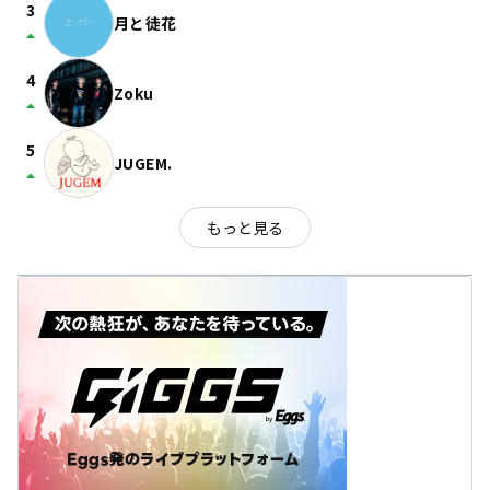
3
月と徒花
arrow_drop_up
4
Zoku
arrow_drop_up
5
JUGEM.
arrow_drop_up
もっと見る