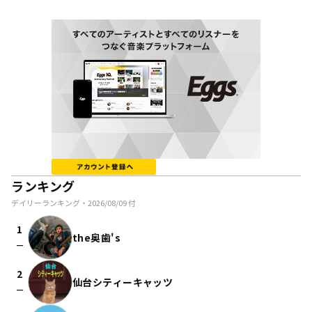
ランキング
デイリーランキング・
2026/08/09
付
1
the奥歯's
check_indeterminate_small
2
仙台シティーキャッツ
check_indeterminate_small