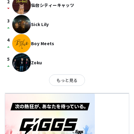
2
仙台シティーキャッツ
arrow_drop_down
3
Sick Lily
arrow_drop_up
4
Boy Meets
arrow_drop_up
5
Zoku
arrow_drop_up
もっと見る