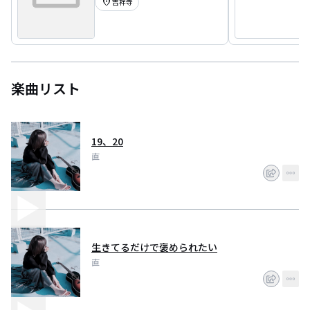
location_on
吉祥寺
楽曲リスト
19、20
直
生きてるだけで褒められたい
直