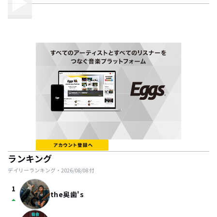
ランキング
デイリーランキング・
2026/08/08
付
1
the奥歯's
arrow_drop_up