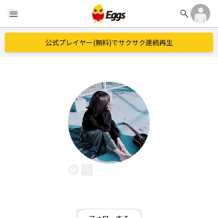
search
menu
公式プレイヤー(無料)でサクサク連続再生
直
EggsID：
amecoco0111oO
19
フォロワー