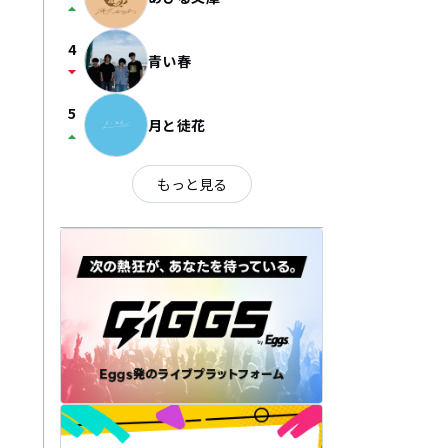
arrow_drop_up
4
青い春
arrow_drop_down
5
月と徒花
arrow_drop_up
もっと見る