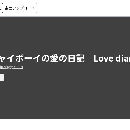
楽曲アップロード
in_new
ャイボーイの愛の日記｜Love diary 
Angry Youth