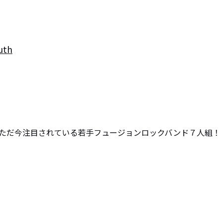
uth
でただ今注目されている若手フュージョンロックバンド７人組！