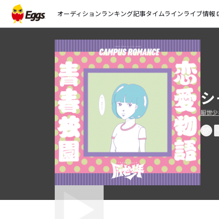
オーディション
ランキング
記事
タイムライン
ライブ情報
open_
シ
厭世少年 