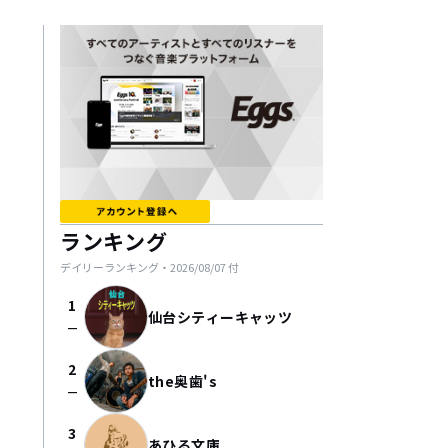
ランキング
デイリーランキング・
2026/08/07
付
1
仙台シティーキャッツ
check_indeterminate_small
2
the奥歯's
check_indeterminate_small
3
あひる文庫