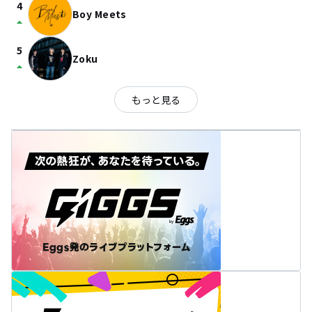
4
Boy Meets
arrow_drop_up
5
Zoku
arrow_drop_up
もっと見る