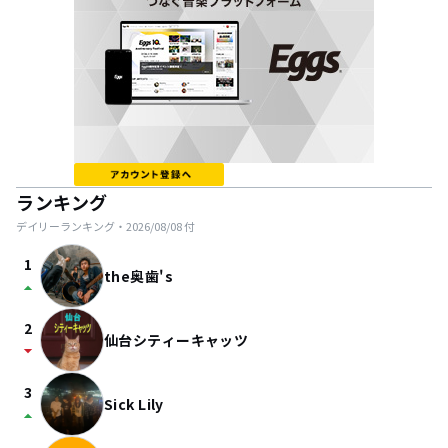
ランキング
デイリーランキング・
2026/08/08
付
1
the奥歯's
arrow_drop_up
2
仙台シティーキャッツ
arrow_drop_down
3
Sick Lily
arrow_drop_up