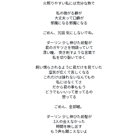
火照りやすい私には充分な熱で

私の強がる癖が

大丈夫って口癖が

邪魔になる邪魔になる

ごめん、冗談 気にしないでね。

ダーリン 少し伸びた前髪が

君のガサツさを物語っていて

深い瞳、 突き刺すような言葉で

私を切り裂いてゆく

飼い慣らされるように君だけを見ていた

空気が広くて苦しくなる

これだけは譲れないなんてもの

私にはなくてさ

だから君の事ももう

どうでもいいって思ってるの

想ってる

ごめん、全部嘘。

ダーリン 少し伸びた前髪が

2人の会えなかった

時間を映し出す

もう声も聞こえないよ
