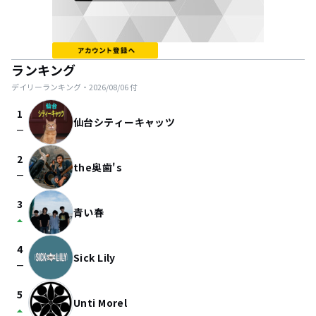
ランキング
デイリーランキング・
2026/08/06
付
1
仙台シティーキャッツ
check_indeterminate_small
2
the奥歯's
check_indeterminate_small
3
青い春
arrow_drop_up
4
Sick Lily
check_indeterminate_small
5
Unti Morel
arrow_drop_up