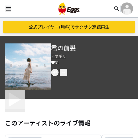
search
menu
公式プレイヤー(無料)でサクサク連続再生
君の前髪
アオギリ
31
このアーティストのライブ情報