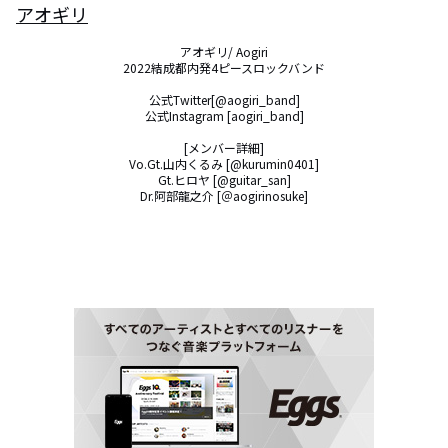
アオギリ
アオギリ/ Aogiri

2022結成都内発4ピースロックバンド

公式Twitter[@aogiri_band]

公式Instagram [aogiri_band]

[メンバー詳細]

Vo.Gt.山内くるみ [@kurumin0401]

Gt.ヒロヤ [@guitar_san]

Dr.阿部龍之介 [＠aogirinosuke]