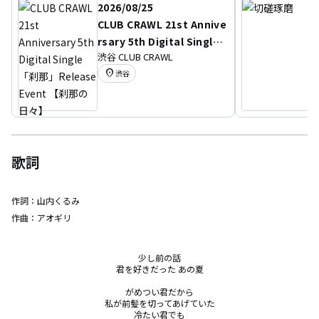
2026/08/25
CLUB CRAWL 21st Annive
rsary 5th Digital Single
渋谷 CLUB CRAWL
「刹那」Release Event
location_on
渋谷
【刹那の日々】
歌詞
作詞：
山内くるみ
作曲：
アオギリ
少し前の話

君を好きだった あの夏

がめつい君だから

私が前髪を切ってあげていた

冷たい君でも
