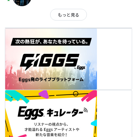
arrow_drop_up
もっと見る