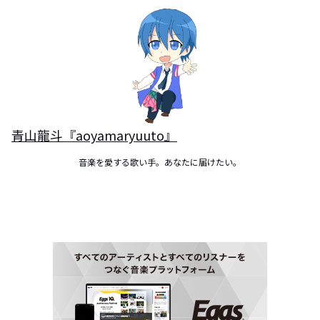
青山龍斗『aoyamaryuuto』
音楽を愛する歌い手。あなたに届けたい。