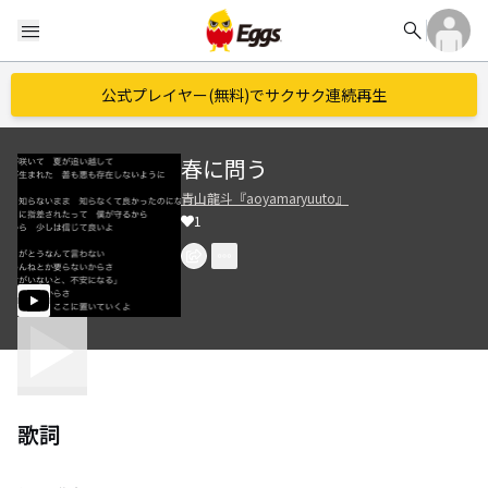
search
menu
公式プレイヤー(無料)でサクサク連続再生
春に問う
青山龍斗『aoyamaryuuto』
1
歌詞