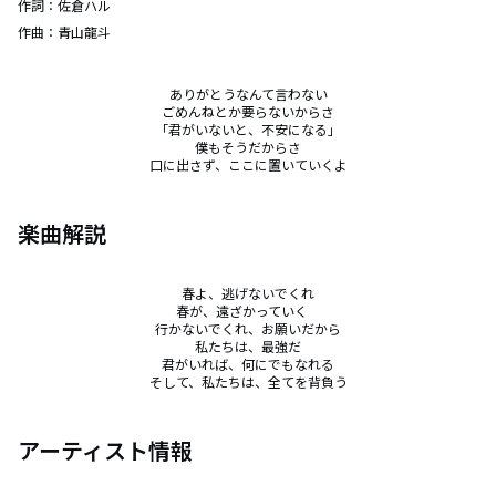
作詞：
佐倉ハル
作曲：
青山龍斗
ありがとうなんて言わない

ごめんねとか要らないからさ

「君がいないと、不安になる」

僕もそうだからさ

口に出さず、ここに置いていくよ
楽曲解説
春よ、逃げないでくれ

春が、遠ざかっていく　

行かないでくれ、お願いだから

私たちは、最強だ

君がいれば、何にでもなれる

そして、私たちは、全てを背負う
アーティスト情報