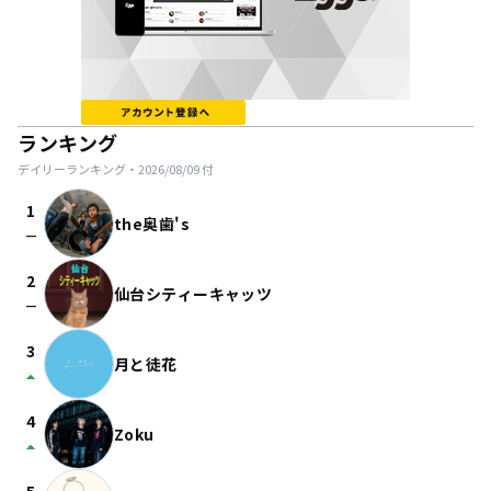
ランキング
デイリーランキング・
2026/08/09
付
1
the奥歯's
check_indeterminate_small
2
仙台シティーキャッツ
check_indeterminate_small
3
月と徒花
arrow_drop_up
4
Zoku
arrow_drop_up