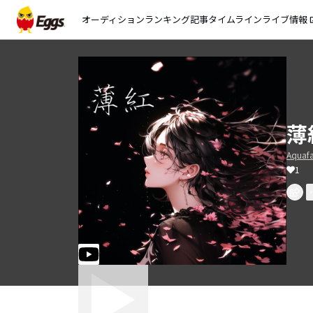
オーディション
ランキング
記事
タイムライン
ライブ情報
open_
薄紅
Aquaf
1