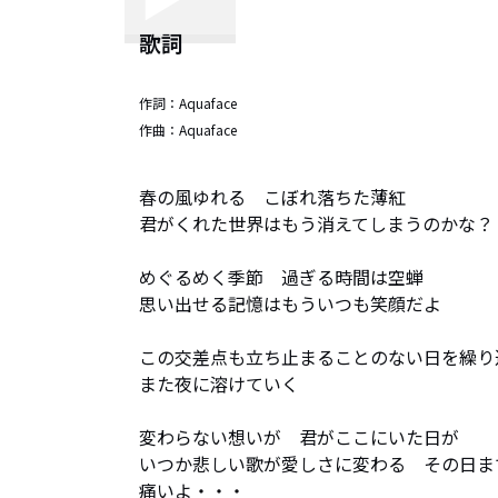
歌詞
作詞：
Aquaface
作曲：
Aquaface
春の風ゆれる　こぼれ落ちた薄紅

君がくれた世界はもう消えてしまうのかな？

めぐるめく季節　過ぎる時間は空蝉

思い出せる記憶はもういつも笑顔だよ

この交差点も立ち止まることのない日を繰り返
また夜に溶けていく

変わらない想いが　君がここにいた日が

いつか悲しい歌が愛しさに変わる　その日まで
痛いよ・・・
