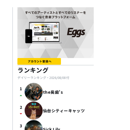
ランキング
デイリーランキング・
2026/08/08
付
1
the奥歯's
arrow_drop_up
2
仙台シティーキャッツ
arrow_drop_down
3
Sick Lily