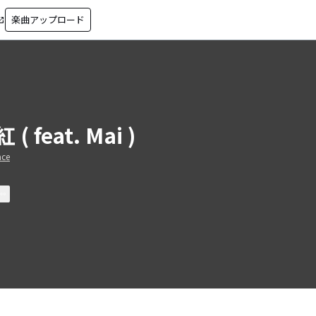
楽曲アップロード
in_new
 ( feat. Mai )
ace