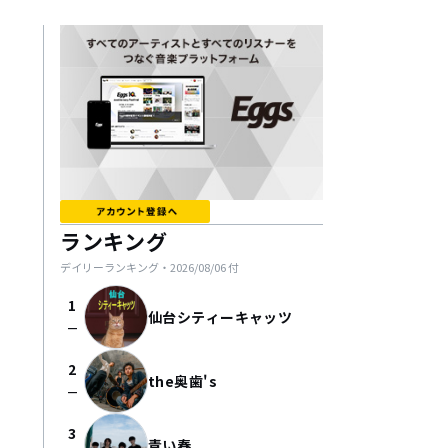
ランキング
デイリーランキング・
2026/08/06
付
1
仙台シティーキャッツ
check_indeterminate_small
2
the奥歯's
check_indeterminate_small
3
青い春