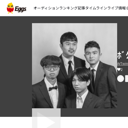
オーディション
ランキング
記事
タイムライン
ライブ情報
open_
ﾎﾞ
ArTwin
2