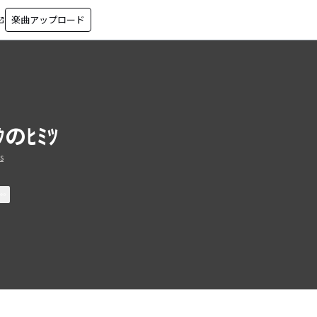
楽曲アップロード
in_new
ｸのﾋﾐﾂ
s