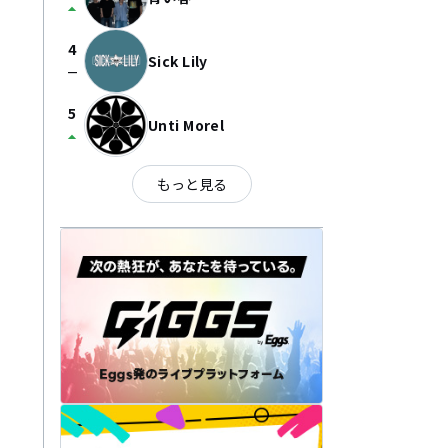
arrow_drop_up
4
Sick Lily
check_indeterminate_small
5
Unti Morel
arrow_drop_up
もっと見る