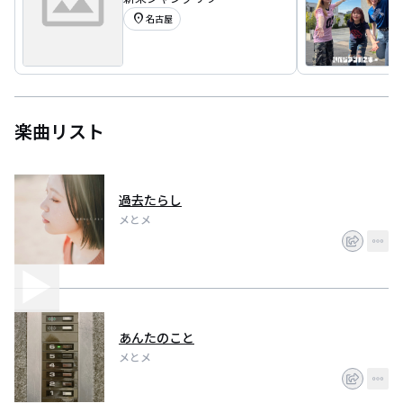
VEN 2026」
location_on
名古屋
楽曲リスト
過去たらし
メとメ
あんたのこと
メとメ