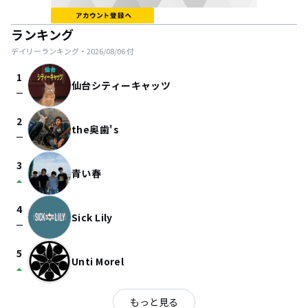
ランキング
デイリーランキング・
2026/08/06
付
1
仙台シティーキャッツ
check_indeterminate_small
2
the奥歯's
check_indeterminate_small
3
青い春
arrow_drop_up
4
Sick Lily
check_indeterminate_small
5
Unti Morel
arrow_drop_up
もっと見る