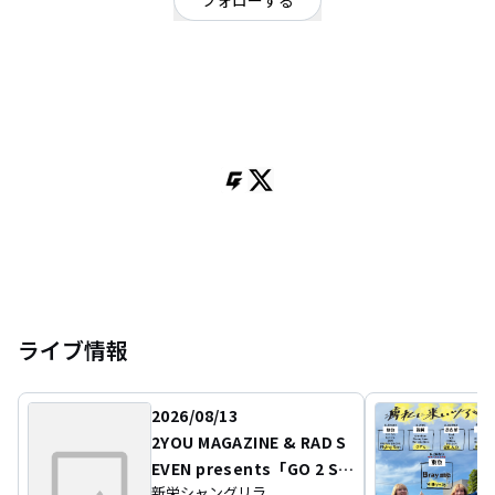
フォローする
愛知県
ロック
OFFICIAL WEBSITE
名古屋 スリーピースバンド
Gt.Vo 小林加奈
Ba.Cho みも琴未
Dr.くっく
https://youtu.be/jXm6JLuEKyA?si=Jt1DuNpHjzJEBIP8
Instagram: metome_nagoya
ライブ情報
2026/08/13
2YOU MAGAZINE & RAD S
EVEN presents「GO 2 SE
新栄シャングリラ