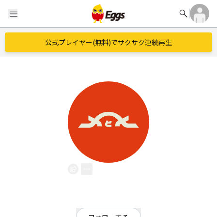
search
menu
公式プレイヤー(無料)でサクサク連続再生
メとメ
EggsID：
atiatinaOnga9w0
486
フォロワー