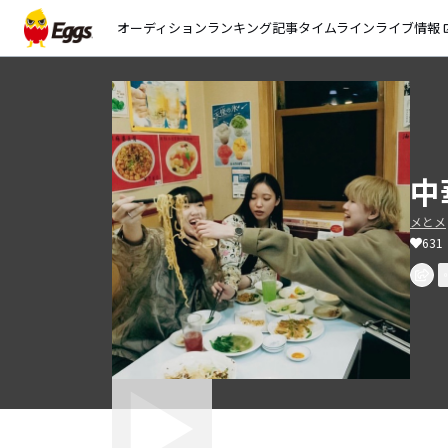
オーディション
ランキング
記事
タイムライン
ライブ情報
open_
中
メとメ
631