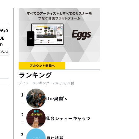
26/08/27
2026/09/24
UE
"Dreams Tonight vol
.D
0"
_on
Live House Pangea
名古屋
location_on
心斎橋
ランキング
デイリーランキング・
2026/08/09
付
1
the奥歯's
check_indeterminate_small
2
仙台シティーキャッツ
check_indeterminate_small
3
月と徒花