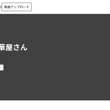
楽曲アップロード
in_new
華屋さん