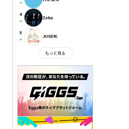
arrow_drop_up
4
Zoku
arrow_drop_up
5
JUGEM.
arrow_drop_up
もっと見る