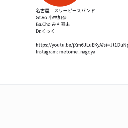
名古屋　スリーピースバンド

Gt.Vo 小林加奈

Ba.Cho みも琴未

Dr.くっく

https://youtu.be/jXm6JLuEKyA?si=Jt1DuN
Instagram: metome_nagoya