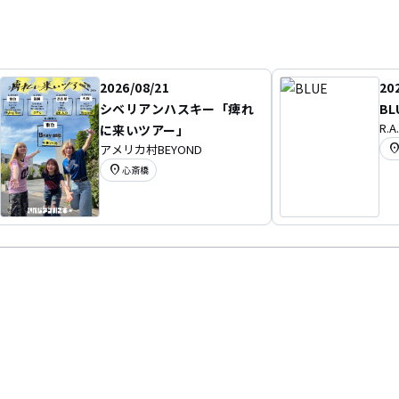
2026/08/21
20
シベリアンハスキー「痺れ
BL
R.A
に来いツアー」
location
アメリカ村BEYOND
location_on
心斎橋