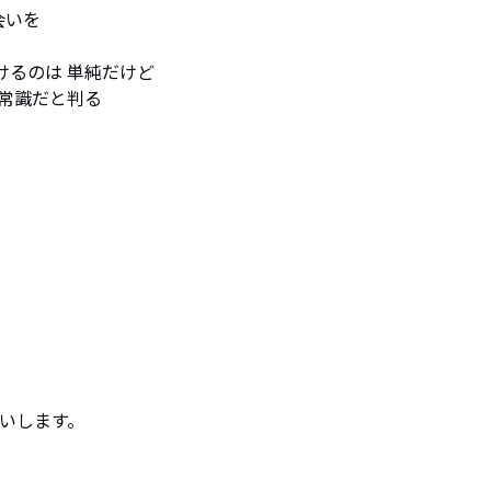
いを

続けるのは 単純だけど

が非常識だと判る
願いします。