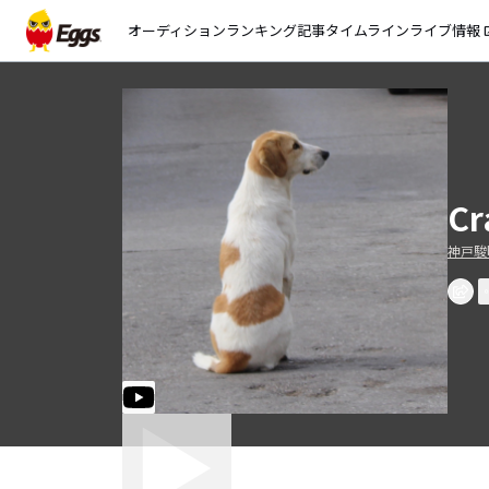
オーディション
ランキング
記事
タイムライン
ライブ情報
open_
Cr
神戸駿