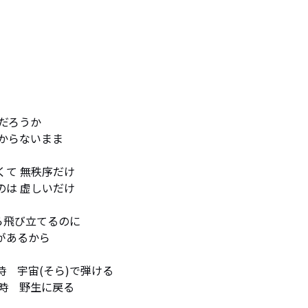
ろうか

らないまま

なくて 無秩序だけ

るのは 虚しいだけ

飛び立てるのに

があるから

う時　宇宙(そら)で弾ける

れる時　野生に戻る
