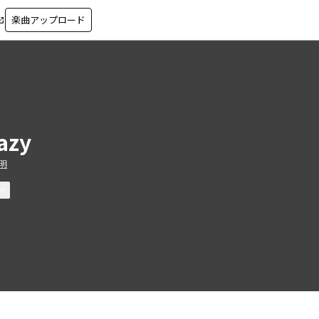
楽曲アップロード
in_new
azy
明