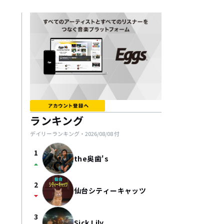
ランキング
デイリーランキング・
2026/08/08
付
1
the奥歯's
arrow_drop_up
2
仙台シティーキャッツ
arrow_drop_down
3
Sick Lily