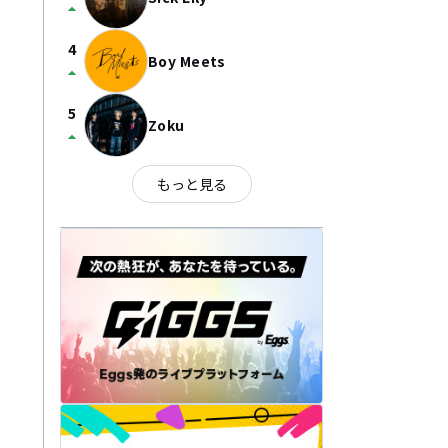
arrow_drop_up
4
Boy Meets
arrow_drop_up
5
Zoku
arrow_drop_up
もっと見る