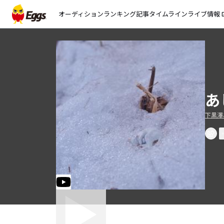
オーディション
ランキング
記事
タイムライン
ライブ情報
open_
あ
下黒澤あ