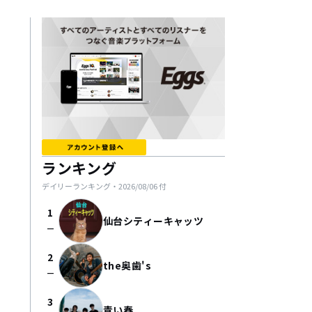
ランキング
デイリーランキング・
2026/08/06
付
1
仙台シティーキャッツ
check_indeterminate_small
2
the奥歯's
check_indeterminate_small
3
青い春