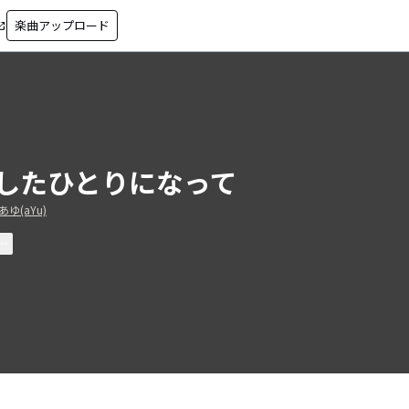
楽曲アップロード
in_new
したひとりになって
ゆ(aYu)