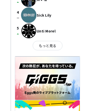
arrow_drop_up
4
Sick Lily
check_indeterminate_small
5
Unti Morel
arrow_drop_up
もっと見る