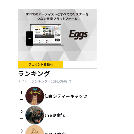
ランキング
デイリーランキング・
2026/08/07
付
1
仙台シティーキャッツ
check_indeterminate_small
2
the奥歯's
check_indeterminate_small
3