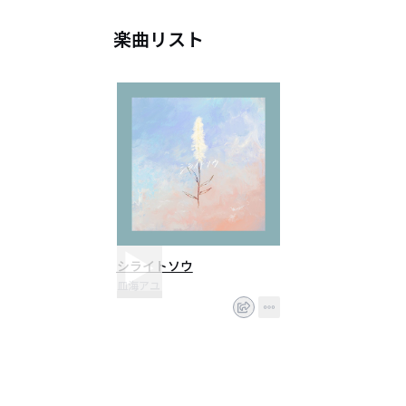
皿海アユの初リリースとして迎え
楽曲リスト
真っ直ぐでいて切なさ残る音色
ありのままの表情を一つ一つ
届けてゆくアーティスト
シライトソウ
皿海アユ