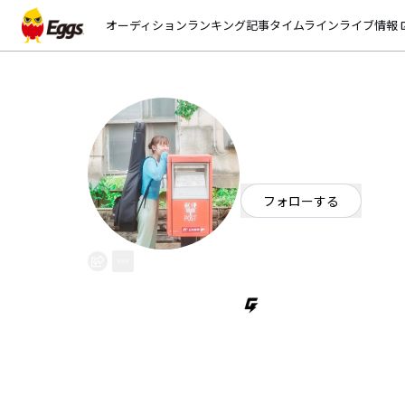
オーディション
ランキング
記事
タイムライン
ライブ情報
open_
皿海アユ
EggsID：
ayu33srgi
1
フォロワー
フォローする
広島県
シンガーソングライター
日常の全てに彩りがあるように
詠い続けたい。
広島県出身 シンガーソングライ
2020年の夏にアコースティック
出逢い独学で翌年から作詞作曲を
当時は「ayu」として活動を始め
2024年4月より「皿海アユ」と改
2024年6月には「シライトソウ」