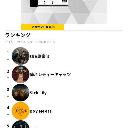
ランキング
デイリーランキング・
2026/08/08
付
1
the奥歯's
arrow_drop_up
2
仙台シティーキャッツ
arrow_drop_down
3
Sick Lily
arrow_drop_up
4
Boy Meets
arrow_drop_up
5