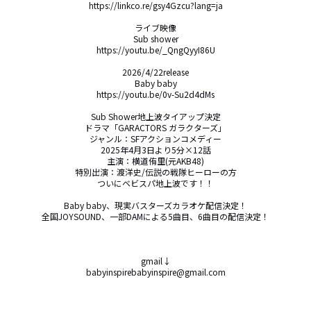
https://linkco.re/gsy4Gzcu?lang=ja

ライブ映像

Sub shower

https://youtu.be/_QngQyyI86U

2026/4/22release

Baby baby

https://youtu.be/0v-Su2d4dMs

Sub Shower地上波タイアップ決定

ドラマ「GARACTORS ガラクターズ」

ジャンル：SFアクションコメディー

2025年4月3日より5分×12話

主演：横道侑里(元AKB48)

特別出演：渡洋史/伝説の戦隊ヒーローの方

ついにベビスパ地上波です！！

Baby baby、現実バスターズカラオケ配信決定！

全国JOYSOUND、一部DAMによる5曲目、6曲目の配信決定！

gmail↓

babyinspirebabyinspire@gmail.com