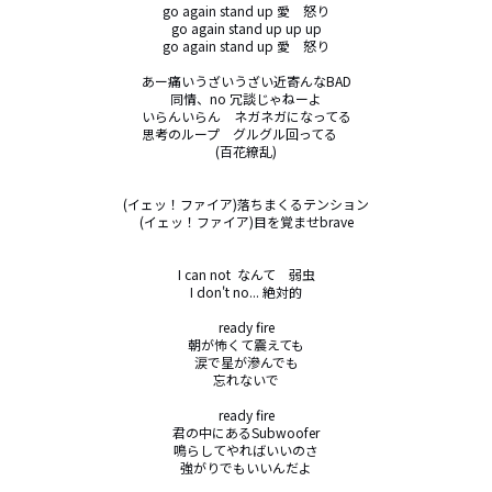
go again stand up 愛　怒り

go again stand up up up

go again stand up 愛　怒り

あー痛いうざいうざい近寄んなBAD

同情、no 冗談じゃねーよ

いらんいらん　ネガネガになってる

思考のループ　グルグル回ってる　

(百花繚乱)

(イェッ！ファイア)落ちまくるテンション

(イェッ！ファイア)目を覚ませbrave

I can not  なんて　弱虫

I don't no... 絶対的

ready fire

朝が怖くて震えても

涙で星が滲んでも

忘れないで

ready fire

君の中にあるSubwoofer

鳴らしてやればいいのさ

強がりでもいいんだよ
