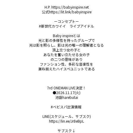
H.P. https://babyinspire.net

公式https://lit.link/babyinspire

ーコンセプトー

#新世代カワイイ　ライブアイドル

Baby inspireとは

光と影の多様性を持ったグループで

光は影を照らし、影は光の唯一の理解者となる

頂上立つ女の子と

あなたを奮い立たせる女の子

の二つの意味があり

ファンション性、多彩な音楽性を

兼ね揃えたハイスペユニットである

7rd ONEMAN LIVE決定！

●2026.11.17(火)

池袋harebutai

#ベビスパ出演情報 

LINE(スケジュール、サブスク)

https://lin.ee/Jr8eBpL

サブスク↓
