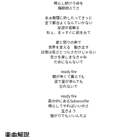
鳴らし続けろ命を

傷跡抱えてさ

あぁ無理に許したってきっと

全て都合よくなんていかない

反逆の音蘇る

ねぇ、まっすぐに前をみて

愛と怒りの声で

世界を変える　動き出す

日常は苦さとつらさだけじゃない

甘さを楽しまなきゃね

だめになんないで

ready fire

朝が怖くて震えても

涙で星が滲んでも

忘れないで

ready fire

君の中にあるSubwoofer

鳴らしてやればいいのさ

生きよう

強がりでもいいんだよ
楽曲解説