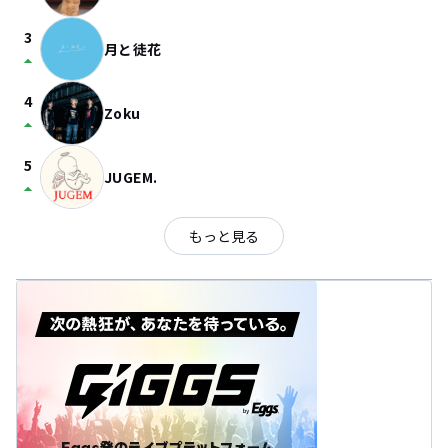
3
月と徒花
arrow_drop_up
4
Zoku
arrow_drop_up
5
JUGEM.
arrow_drop_up
もっと見る