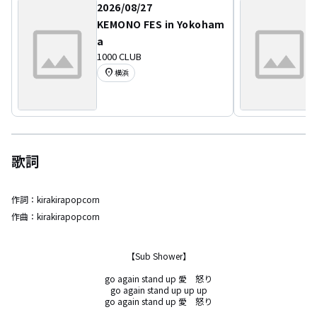
2026/08/27
KEMONO FES in Yokoham
a
1000 CLUB
location_on
横浜
歌詞
作詞：
kirakirapopcorn
作曲：
kirakirapopcorn
【Sub Shower】

go again stand up 愛　怒り

go again stand up up up

go again stand up 愛　怒り
