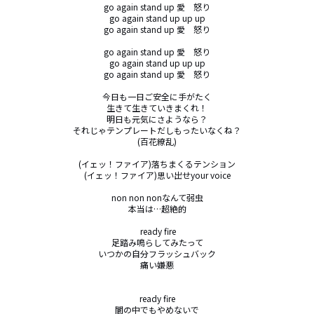
go again stand up 愛　怒り

go again stand up up up

go again stand up 愛　怒り

go again stand up 愛　怒り

go again stand up up up

go again stand up 愛　怒り

今日も一日ご安全に手がたく

生きて生きていきまくれ！

明日も元気にさようなら？

それじゃテンプレートだしもったいなくね？

(百花繚乱)

(イェッ！ファイア)落ちまくるテンション

(イェッ！ファイア)思い出せyour voice

non non nonなんて弱虫

本当は…超絶的

 ready fire

足踏み鳴らしてみたって

いつかの自分フラッシュバック

痛い嫌悪

ready fire

闇の中でもやめないで
