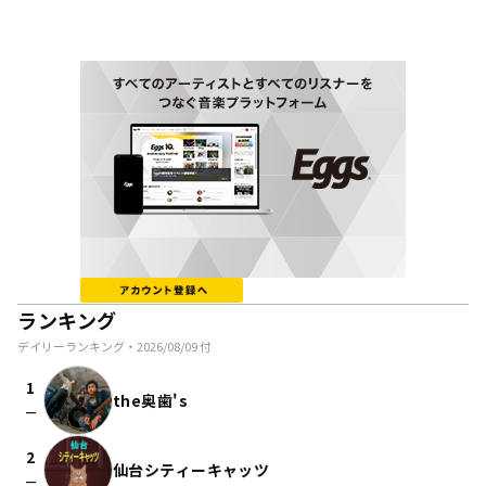
ランキング
デイリーランキング・
2026/08/09
付
1
the奥歯's
check_indeterminate_small
2
仙台シティーキャッツ
check_indeterminate_small