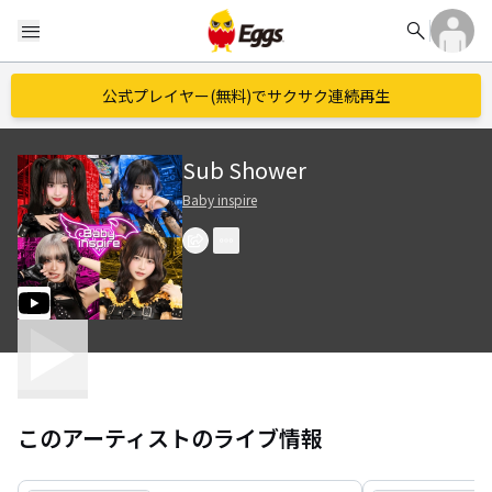
search
menu
公式プレイヤー(無料)でサクサク連続再生
Sub Shower
Baby inspire
このアーティストのライブ情報