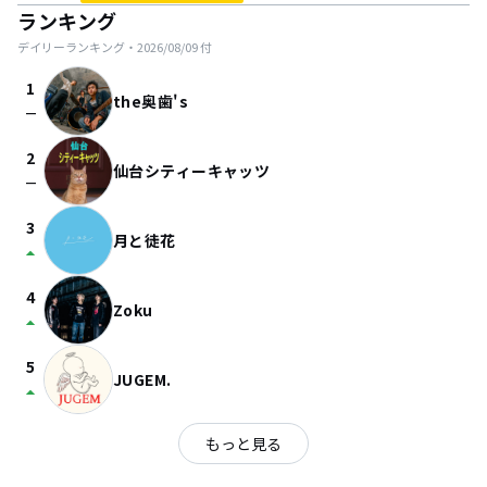
ランキング
デイリーランキング・
2026/08/09
付
1
the奥歯's
check_indeterminate_small
2
仙台シティーキャッツ
check_indeterminate_small
3
月と徒花
arrow_drop_up
4
Zoku
arrow_drop_up
5
JUGEM.
arrow_drop_up
もっと見る