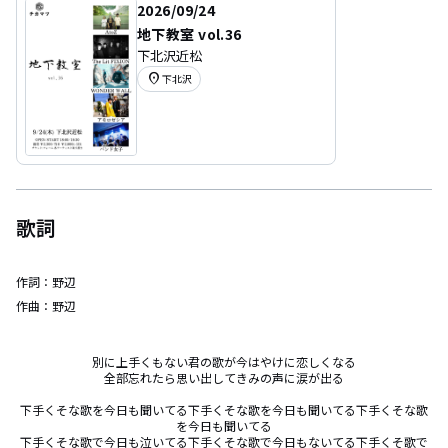
2026/09/24
地下教室 vol.36
下北沢近松
location_on
下北沢
歌詞
作詞：
野辺
作曲：
野辺
別に上手くもない君の歌が今はやけに恋しくなる

全部忘れたら思い出してきみの声に涙が出る

下手くそな歌を今日も聞いてる下手くそな歌を今日も聞いてる下手くそな歌
を今日も聞いてる

下手くそな歌で今日も泣いてる下手くそな歌で今日もないてる下手くそ歌で